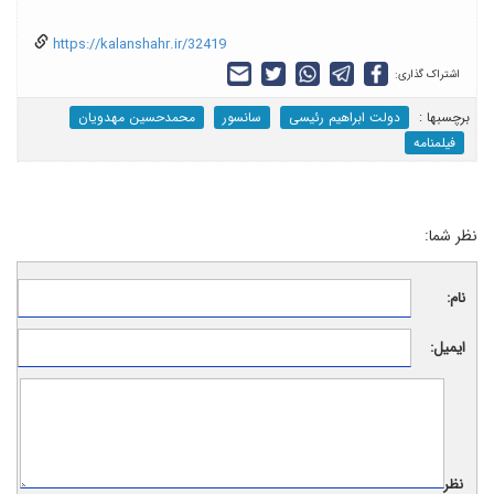
https://kalanshahr.ir/32419
اشتراک گذاری:
برچسب‎ها :
دولت ابراهیم رئیسی
سانسور
محمدحسین مهدویان
فیلمنامه
نظر شما:
نام:
ایمیل:
نظر: