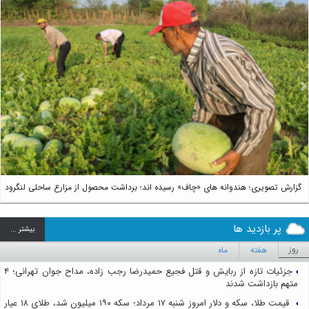
us
Next
گزارش تصویری؛ هندوانه های «چاف» رسیده اند؛ برداشت محصول از مزارع ساحلی لنگرود
پر بازدید ها
بيشتر ...
روز
هفته
ماه
جزئیات تازه از ربایش و قتل فجیع حمیدرضا رجب زاده، مداح جوان تهرانی؛ ۴
متهم بازداشت شدند
قیمت طلا، سکه و دلار امروز شنبه ۱۷ مرداد؛ سکه ۱۹۰ میلیون شد، طلای ۱۸ عیار