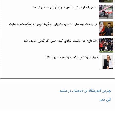
صلح پایدار در غرب آسیا بدون ایران ممکن نیست
از نیمکت تیم ملی تا اتاق مدیران؛ چگونه ترس از شکست، جسارت...
«شجاع»حق داشت شادی کند، حتی اگر گلش مردود شد
فرق می‌کند چه کسی رئیس‌جمهور باشد
بهترین آموزشگاه ارز دیجیتال در مشهد
گیل تایم