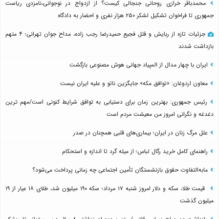
محمدباقر خرازی روحانی جنجالی کیست؟ از ازدواج در نوجوانی،نامزدی ریاست
جمهوری تا فراخوان تشکیل لشکر ۲۵۰ هزار نفری و احضار به دادگاه
جزئیات تازه از ربایش و قتل فجیع حمیدرضا رجب زاده، مداح جوان تهرانی؛ ۴ متهم
بازداشت شدند
ایران با چهار مدال از المپیاد جهانی هوش مصنوعی بازگشت
معاون اردوغان: «توافق مکه» جایگزین ناتو و علیه ایران نیست
رئیس جمهوری: بهترین زمان برای دستیابی به توافق شرایط کنونی است/مهم ترین
دغدغه و نگرانی امروز من معیشت مردم است
علل مرگ زنان در ایران؛ بیماری‌های قلبی همچنان در صدر
راهنمای کامل خرید رگال لباس؛ از میله گرد تا اندازه و استحکام
مابه‌التفاوت حقوق بازنشستگان تأمین اجتماعی چه زمانی پرداخت می‌شود؟
قیمت طلا، سکه و دلار امروز شنبه ۱۷ مرداد؛ سکه ۱۹۰ میلیون شد، طلای ۱۸ عیار از ۱۹
میلیون گذشت