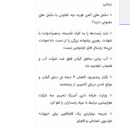
زیبایی
مکمل های آهن فورت چه تفاوتی با مکمل های
معمولی دارند؟
باید پُست‌ها را به افراد شایسته بدهیم/دولت با
شهادت رهبری پشتوانه بزرگی را از دست داد/حوادث
دی‌ماه پارسال قابل فراموشی نیست
آب برخی مناطق گیلان قطع شد؛ شرکت آب و
فاضلاب اطلاعیه داد
رگبار، رعدوبرق، کاهش ۴ درجه ای دمای گیلان و
مواج شدن دریای کاسپین از پنجشنبه
وزارت خزانه داری آمریکا تحریم سه شرکت
هواپیمایی مرتبط با سپاه پاسداران را لغو کرد
جریمه میلیاردی یک قاچاقچی برای «پیوند»
خودروی تصادفی و قاچاق