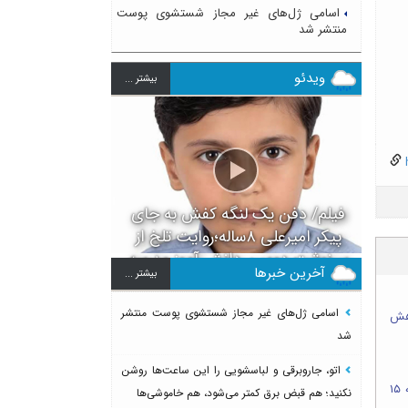
اسامی ژل‌های غیر مجاز شستشوی پوست
منتشر شد
ویدئو
بيشتر ...
h
فیلم/ دفن یک لنگه کفش به جای
پیکر امیرعلی ۸ساله؛روایت تلخ از
سرنوشت دومین دانش آموز مدرسه
آخرین خبرها
بيشتر ...
میناب بعد از ماکان
اسامی ژل‌های غیر مجاز شستشوی پوست منتشر
۲۸ تیر؛ کاهش
شد
اتو، جاروبرقی و لباسشویی را این ساعت‌ها روشن
آخرین قیمت طلا، سکه و دلار امروز پنجشنبه ۱۵
نکنید؛ هم قبض برق کمتر می‌شود، هم خاموشی‌ها