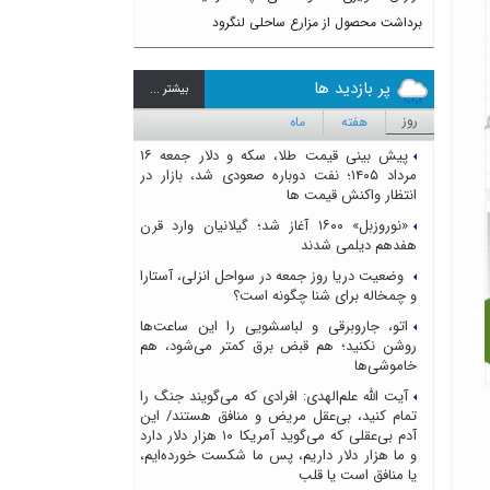
برداشت محصول از مزارع ساحلی لنگرود
پر بازدید ها
بيشتر ...
روز
هفته
ماه
پیش بینی قیمت طلا، سکه و دلار جمعه ۱۶
مرداد ۱۴۰۵؛ نفت دوباره صعودی شد، بازار در
انتظار واکنش قیمت ها
«نوروزبل» ۱۶۰۰ آغاز شد؛ گیلانیان وارد قرن
هفدهم دیلمی شدند
وضعیت دریا روز جمعه در سواحل انزلی، آستارا
و چمخاله برای شنا چگونه است؟
اتو، جاروبرقی و لباسشویی را این ساعت‌ها
روشن نکنید؛ هم قبض برق کمتر می‌شود، هم
خاموشی‌ها
آیت الله علم‌الهدی: افرادی که می‌گویند جنگ را
تمام کنید، بی‌عقل مریض و منافق هستند/ این
آدم بی‌عقلی که می‌گوید آمریکا ۱۰ هزار دلار دارد
و ما هزار دلار داریم، پس ما شکست خورده‌ایم،
یا منافق است یا قلب