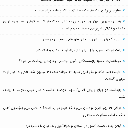
معاون اردوغان: «توافق مکه» جایگزین ناتو و علیه ایران نیست
رئیس جمهوری: بهترین زمان برای دستیابی به توافق شرایط کنونی است/مهم ترین
دغدغه و نگرانی امروز من معیشت مردم است
علل مرگ زنان در ایران؛ بیماری‌های قلبی همچنان در صدر
راهنمای کامل خرید رگال لباس؛ از میله گرد تا اندازه و استحکام
مابه‌التفاوت حقوق بازنشستگان تأمین اجتماعی چه زمانی پرداخت می‌شود؟
قیمت طلا، سکه و دلار امروز شنبه ۱۷ مرداد؛ سکه ۱۹۰ میلیون شد، طلای ۱۸ عیار از ۱۹
میلیون گذشت
بازداشت دو جراح زیبایی قلابی/ متهم: حوصله نداشتم ۸ سال درس بخوانم تا پزشک
شوم
توافق ۶۰ روزه ایران و عمان برای تنگه هرمز در راه است؟ / تلاش برای بازگشایی کامل
تنگه و ادامه مذاکرات هسته‌ای
گیلان رتبه نخست کشور در اشتغال و حرفه‌آموزی زندانیان را کسب کرد