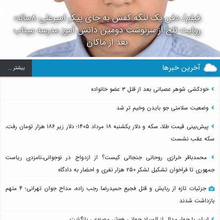
فیلم/ دفن یک لنگه کفش به جای پیکر امیرعلی ۸ساله؛
روایت تلخ از سرنوشت دومین دانش آموز مدرسه میناب
بعد از ماکان
آخرین خبرها
بيشتر ...
خودکشی شوهر عصبانی بعد از قتل ۳ عضو خانواده
وضعیت سلامتی جو بایدن وخیم تر شد
پیش‌بینی قیمت طلا، سکه و دلار یکشنبه ۱۸ مرداد ۱۴۰۵؛ دلار زیر ۱۸۶ هزار تومان رفت،
سکه عقب نشست
محمدباقر خرازی روحانی جنجالی کیست؟ از ازدواج در نوجوانی،نامزدی ریاست
جمهوری تا فراخوان تشکیل لشکر ۲۵۰ هزار نفری و احضار به دادگاه
جزئیات تازه از ربایش و قتل فجیع حمیدرضا رجب زاده، مداح جوان تهرانی؛ ۴ متهم
بازداشت شدند
ایران با چهار مدال از المپیاد جهانی هوش مصنوعی بازگشت