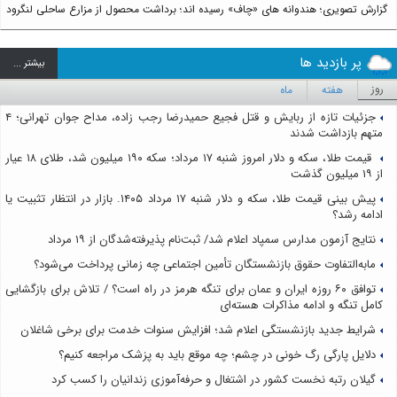
گزارش تصویری؛ هندوانه های «چاف» رسیده اند؛ برداشت محصول از مزارع ساحلی لنگرود
پر بازدید ها
بيشتر ...
روز
هفته
ماه
جزئیات تازه از ربایش و قتل فجیع حمیدرضا رجب زاده، مداح جوان تهرانی؛ ۴
متهم بازداشت شدند
قیمت طلا، سکه و دلار امروز شنبه ۱۷ مرداد؛ سکه ۱۹۰ میلیون شد، طلای ۱۸ عیار
از ۱۹ میلیون گذشت
پیش بینی قیمت طلا، سکه و دلار شنبه ۱۷ مرداد ۱۴۰۵. بازار در انتظار تثبیت یا
ادامه رشد؟
نتایج آزمون مدارس سمپاد اعلام شد/ ثبت‌نام پذیرفته‌شدگان از ۱۹ مرداد
مابه‌التفاوت حقوق بازنشستگان تأمین اجتماعی چه زمانی پرداخت می‌شود؟
توافق ۶۰ روزه ایران و عمان برای تنگه هرمز در راه است؟ / تلاش برای بازگشایی
کامل تنگه و ادامه مذاکرات هسته‌ای
شرایط جدید بازنشستگی اعلام شد؛ افزایش سنوات خدمت برای برخی شاغلان
دلایل پارگی رگ خونی در چشم؛ چه موقع باید به پزشک مراجعه کنیم؟
گیلان رتبه نخست کشور در اشتغال و حرفه‌آموزی زندانیان را کسب کرد