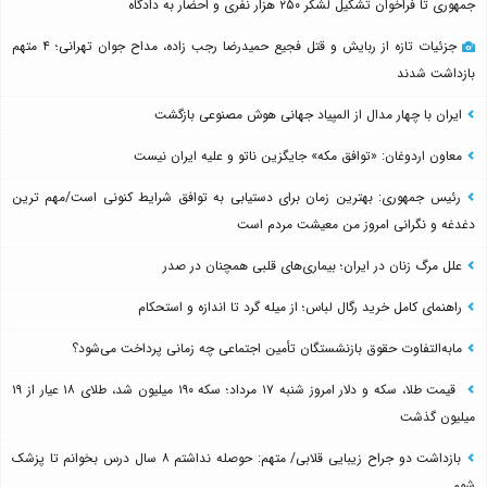
جمهوری تا فراخوان تشکیل لشکر ۲۵۰ هزار نفری و احضار به دادگاه
جزئیات تازه از ربایش و قتل فجیع حمیدرضا رجب زاده، مداح جوان تهرانی؛ ۴ متهم
بازداشت شدند
ایران با چهار مدال از المپیاد جهانی هوش مصنوعی بازگشت
معاون اردوغان: «توافق مکه» جایگزین ناتو و علیه ایران نیست
رئیس جمهوری: بهترین زمان برای دستیابی به توافق شرایط کنونی است/مهم ترین
دغدغه و نگرانی امروز من معیشت مردم است
علل مرگ زنان در ایران؛ بیماری‌های قلبی همچنان در صدر
راهنمای کامل خرید رگال لباس؛ از میله گرد تا اندازه و استحکام
مابه‌التفاوت حقوق بازنشستگان تأمین اجتماعی چه زمانی پرداخت می‌شود؟
قیمت طلا، سکه و دلار امروز شنبه ۱۷ مرداد؛ سکه ۱۹۰ میلیون شد، طلای ۱۸ عیار از ۱۹
میلیون گذشت
بازداشت دو جراح زیبایی قلابی/ متهم: حوصله نداشتم ۸ سال درس بخوانم تا پزشک
شوم