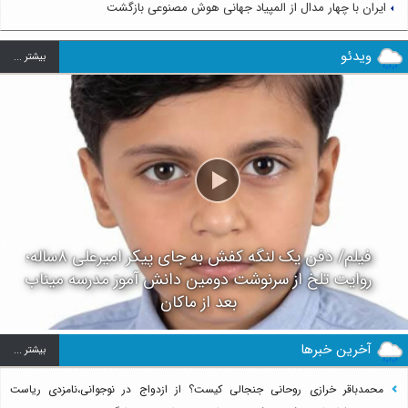
ایران با چهار مدال از المپیاد جهانی هوش مصنوعی بازگشت
ویدئو
بيشتر ...
فیلم/ دفن یک لنگه کفش به جای پیکر امیرعلی ۸ساله؛
روایت تلخ از سرنوشت دومین دانش آموز مدرسه میناب
بعد از ماکان
آخرین خبرها
بيشتر ...
محمدباقر خرازی روحانی جنجالی کیست؟ از ازدواج در نوجوانی،نامزدی ریاست