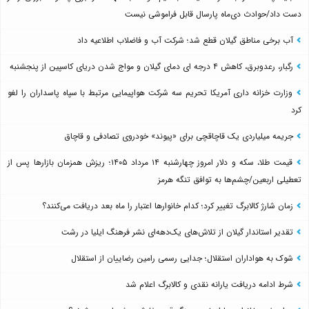
دست داد/حوادث دی‌ماه پارسال قابل فراموشی نیست
آب برخی مناطق گیلان قطع شد؛ شرکت آب و فاضلاب اطلاعیه داد
رگبار، رعدوبرق، کاهش ۴ درجه ای دمای گیلان و مواج شدن دریای کاسپین از پنجشنبه
وزارت خزانه داری آمریکا تحریم سه شرکت هواپیمایی مرتبط با سپاه پاسداران را لغو
کرد
جریمه میلیاردی یک قاچاقچی برای «پیوند» خودروی تصادفی و قاچاق
قیمت طلا، سکه و دلار امروز چهارشنبه ۱۴ مرداد ۱۴۰۵؛ ریزش همزمان بازارها پس از
تعطیلی اربعین/چشم‌ها به توافق تنگه هرمز
زمان شارژ کالابرگ تغییر کرد؛ کدام خانوارها اعتبار را ماه بعد دریافت می‌کنند؟
تقدیر استاندار گیلان از تلاش‌های یک‌دهه‌ای نشر فرهنگ ایلیا در رشت
شوک به هواداران استقلال؛ جدایی رسمی رامین رضاییان از استقلال
شرط ادامه دریافت یارانه نقدی و کالابرگ اعلام شد