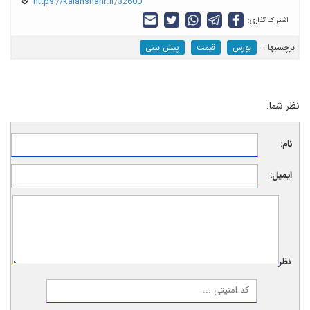
https://kalanshahr.ir/32600
اشتراک گذاری:
برچسب‎ها :
بورس
قیمت
پیش بینی
نظر شما:
نام:
ایمیل:
نظر: