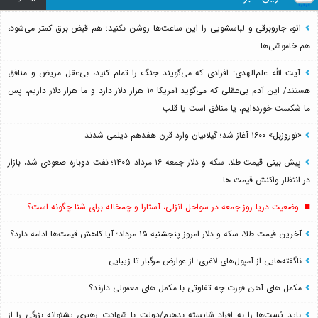
اتو، جاروبرقی و لباسشویی را این ساعت‌ها روشن نکنید؛ هم قبض برق کمتر می‌شود،
هم خاموشی‌ها
آیت الله علم‌الهدی: افرادی که می‌گویند جنگ را تمام کنید، بی‌عقل مریض و منافق
هستند/ این آدم بی‌عقلی که می‌گوید آمریکا ۱۰ هزار دلار دارد و ما هزار دلار داریم، پس
ما شکست خورده‌ایم، یا منافق است یا قلب
«نوروزبل» ۱۶۰۰ آغاز شد؛ گیلانیان وارد قرن هفدهم دیلمی شدند
پیش بینی قیمت طلا، سکه و دلار جمعه ۱۶ مرداد ۱۴۰۵؛ نفت دوباره صعودی شد، بازار
در انتظار واکنش قیمت ها
وضعیت دریا روز جمعه در سواحل انزلی، آستارا و چمخاله برای شنا چگونه است؟
آخرین قیمت طلا، سکه و دلار امروز پنجشنبه ۱۵ مرداد؛ آیا کاهش قیمت‌ها ادامه دارد؟
ناگفته‌هایی از آمپول‌های لاغری؛ از عوارض مرگبار تا زیبایی
مکمل های آهن فورت چه تفاوتی با مکمل های معمولی دارند؟
باید پُست‌ها را به افراد شایسته بدهیم/دولت با شهادت رهبری پشتوانه بزرگی را از