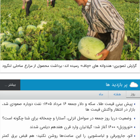
us
Next
گزارش تصویری؛ هندوانه های «چاف» رسیده اند؛ برداشت محصول از مزارع ساحلی لنگرود
پر بازدید ها
بيشتر ...
روز
هفته
ماه
پیش بینی قیمت طلا، سکه و دلار جمعه ۱۶ مرداد ۱۴۰۵؛ نفت دوباره صعودی شد،
بازار در انتظار واکنش قیمت ها
وضعیت دریا روز جمعه در سواحل انزلی، آستارا و چمخاله برای شنا چگونه است؟
«نوروزبل» ۱۶۰۰ آغاز شد؛ گیلانیان وارد قرن هفدهم دیلمی شدند
اتو، جاروبرقی و لباسشویی را این ساعت‌ها روشن نکنید؛ هم قبض برق کمتر