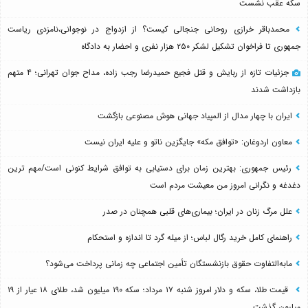
سکه عقب نشست
محمدباقر خرازی روحانی جنجالی کیست؟ از ازدواج در نوجوانی،نامزدی ریاست
جمهوری تا فراخوان تشکیل لشکر ۲۵۰ هزار نفری و احضار به دادگاه
جزئیات تازه از ربایش و قتل فجیع حمیدرضا رجب زاده، مداح جوان تهرانی؛ ۴ متهم
بازداشت شدند
ایران با چهار مدال از المپیاد جهانی هوش مصنوعی بازگشت
معاون اردوغان: «توافق مکه» جایگزین ناتو و علیه ایران نیست
رئیس جمهوری: بهترین زمان برای دستیابی به توافق شرایط کنونی است/مهم ترین
دغدغه و نگرانی امروز من معیشت مردم است
علل مرگ زنان در ایران؛ بیماری‌های قلبی همچنان در صدر
راهنمای کامل خرید رگال لباس؛ از میله گرد تا اندازه و استحکام
مابه‌التفاوت حقوق بازنشستگان تأمین اجتماعی چه زمانی پرداخت می‌شود؟
قیمت طلا، سکه و دلار امروز شنبه ۱۷ مرداد؛ سکه ۱۹۰ میلیون شد، طلای ۱۸ عیار از ۱۹
میلیون گذشت