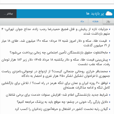
پر بازدید ها
بيشتر ...
روز
هفته
ماه
جزئیات تازه از ربایش و قتل فجیع حمیدرضا رجب زاده، مداح جوان تهرانی؛ ۴
متهم بازداشت شدند
قیمت طلا، سکه و دلار امروز شنبه ۱۷ مرداد؛ سکه ۱۹۰ میلیون شد، طلای ۱۸ عیار
از ۱۹ میلیون گذشت
مابه‌التفاوت حقوق بازنشستگان تأمین اجتماعی چه زمانی پرداخت می‌شود؟
پیش‌بینی قیمت طلا، سکه و دلار یکشنبه ۱۸ مرداد ۱۴۰۵؛ دلار زیر ۱۸۶ هزار تومان
رفت، سکه عقب نشست
محمدباقر خرازی روحانی جنجالی کیست؟ از ازدواج در نوجوانی،نامزدی ریاست
جمهوری تا فراخوان تشکیل لشکر ۲۵۰ هزار نفری و احضار به دادگاه
توافق ۶۰ روزه ایران و عمان برای تنگه هرمز در راه است؟ / تلاش برای بازگشایی
کامل تنگه و ادامه مذاکرات هسته‌ای
شرایط جدید بازنشستگی اعلام شد؛ افزایش سنوات خدمت برای برخی شاغلان
دلایل پارگی رگ خونی در چشم؛ چه موقع باید به پزشک مراجعه کنیم؟
گیلان رتبه نخست کشور در اشتغال و حرفه‌آموزی زندانیان را کسب کرد