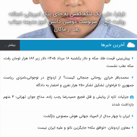
فیلم/ دفن یک لنگه کفش به جای پیکر امیرعلی ۸ساله؛
روایت تلخ از سرنوشت دومین دانش آموز مدرسه میناب
بعد از ماکان
آخرین خبرها
بيشتر ...
پیش‌بینی قیمت طلا، سکه و دلار یکشنبه ۱۸ مرداد ۱۴۰۵؛ دلار زیر ۱۸۶ هزار تومان رفت،
سکه عقب نشست
محمدباقر خرازی روحانی جنجالی کیست؟ از ازدواج در نوجوانی،نامزدی ریاست
جمهوری تا فراخوان تشکیل لشکر ۲۵۰ هزار نفری و احضار به دادگاه
جزئیات تازه از ربایش و قتل فجیع حمیدرضا رجب زاده، مداح جوان تهرانی؛ ۴ متهم
بازداشت شدند
ایران با چهار مدال از المپیاد جهانی هوش مصنوعی بازگشت
معاون اردوغان: «توافق مکه» جایگزین ناتو و علیه ایران نیست