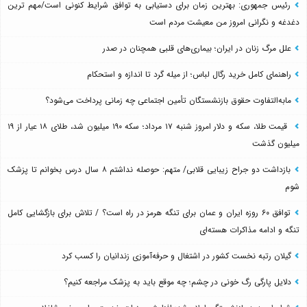
رئیس جمهوری: بهترین زمان برای دستیابی به توافق شرایط کنونی است/مهم ترین
دغدغه و نگرانی امروز من معیشت مردم است
علل مرگ زنان در ایران؛ بیماری‌های قلبی همچنان در صدر
راهنمای کامل خرید رگال لباس؛ از میله گرد تا اندازه و استحکام
مابه‌التفاوت حقوق بازنشستگان تأمین اجتماعی چه زمانی پرداخت می‌شود؟
قیمت طلا، سکه و دلار امروز شنبه ۱۷ مرداد؛ سکه ۱۹۰ میلیون شد، طلای ۱۸ عیار از ۱۹
میلیون گذشت
بازداشت دو جراح زیبایی قلابی/ متهم: حوصله نداشتم ۸ سال درس بخوانم تا پزشک
شوم
توافق ۶۰ روزه ایران و عمان برای تنگه هرمز در راه است؟ / تلاش برای بازگشایی کامل
تنگه و ادامه مذاکرات هسته‌ای
گیلان رتبه نخست کشور در اشتغال و حرفه‌آموزی زندانیان را کسب کرد
دلایل پارگی رگ خونی در چشم؛ چه موقع باید به پزشک مراجعه کنیم؟