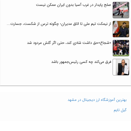
صلح پایدار در غرب آسیا بدون ایران ممکن نیست
از نیمکت تیم ملی تا اتاق مدیران؛ چگونه ترس از شکست، جسارت...
«شجاع»حق داشت شادی کند، حتی اگر گلش مردود شد
فرق می‌کند چه کسی رئیس‌جمهور باشد
بهترین آموزشگاه ارز دیجیتال در مشهد
گیل تایم