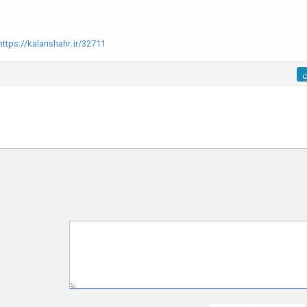
ttps://kalanshahr.ir/32711
ن