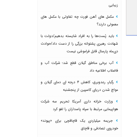
زیبایی
مکمل های آهن فورت چه تفاوتی با مکمل های
معمولی دارند؟
باید پُست‌ها را به افراد شایسته بدهیم/دولت با
شهادت رهبری پشتوانه بزرگی را از دست داد/حوادث
دی‌ماه پارسال قابل فراموشی نیست
آب برخی مناطق گیلان قطع شد؛ شرکت آب و
فاضلاب اطلاعیه داد
رگبار، رعدوبرق، کاهش ۴ درجه ای دمای گیلان و
مواج شدن دریای کاسپین از پنجشنبه
وزارت خزانه داری آمریکا تحریم سه شرکت
هواپیمایی مرتبط با سپاه پاسداران را لغو کرد
جریمه میلیاردی یک قاچاقچی برای «پیوند»
خودروی تصادفی و قاچاق