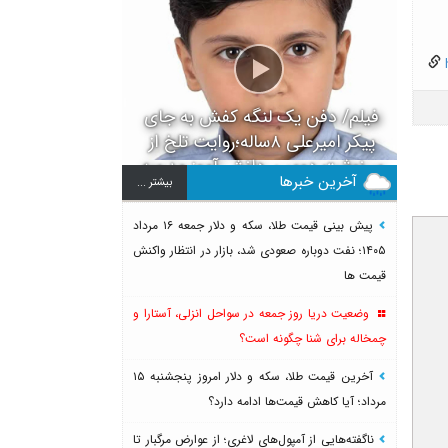
h
فیلم/ دفن یک لنگه کفش به جای
پیکر امیرعلی ۸ساله؛روایت تلخ از
سرنوشت دومین دانش آموز مدرسه
آخرین خبرها
بيشتر ...
میناب بعد از ماکان
پیش بینی قیمت طلا، سکه و دلار جمعه ۱۶ مرداد
۱۴۰۵؛ نفت دوباره صعودی شد، بازار در انتظار واکنش
قیمت ها
وضعیت دریا روز جمعه در سواحل انزلی، آستارا و
چمخاله برای شنا چگونه است؟
آخرین قیمت طلا، سکه و دلار امروز پنجشنبه ۱۵
مرداد؛ آیا کاهش قیمت‌ها ادامه دارد؟
ناگفته‌هایی از آمپول‌های لاغری؛ از عوارض مرگبار تا