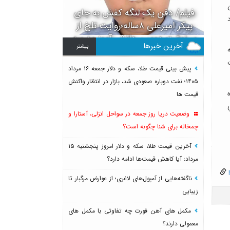
فیلم/ دفن یک لنگه کفش به جای
د
پیکر امیرعلی ۸ساله؛روایت تلخ از
سرنوشت دومین دانش آموز مدرسه
آخرین خبرها
بيشتر ...
میناب بعد از ماکان
 به
ت
پیش بینی قیمت طلا، سکه و دلار جمعه ۱۶ مرداد
۱۴۰۵؛ نفت دوباره صعودی شد، بازار در انتظار واکنش
ده
قیمت ها
امیِ
وضعیت دریا روز جمعه در سواحل انزلی، آستارا و
چمخاله برای شنا چگونه است؟
آخرین قیمت طلا، سکه و دلار امروز پنجشنبه ۱۵
مرداد؛ آیا کاهش قیمت‌ها ادامه دارد؟
h
ناگفته‌هایی از آمپول‌های لاغری؛ از عوارض مرگبار تا
زیبایی
مکمل های آهن فورت چه تفاوتی با مکمل های
معمولی دارند؟