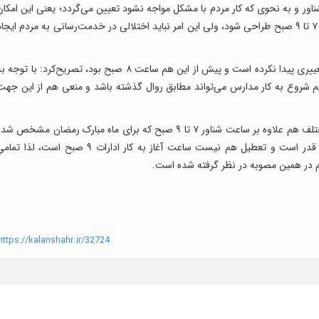
ور و به نحوی که کار مردم با مشکل مواجه نشود تعیین می‌گردد؛ یعنی این امکان
وجود دارد ساعت کاری با هماهنگی مدیر مربوطه بین ۷ تا ۹ صبح طراحی شود، ولی این امر نباید اختلالی در خدمت‌رسانی به مردم ایجا
بهادری‌جهرمی با بیان اینکه شروع به کار دانشگاه‌ها تغییری پیدا نکرده است و پیش از این هم ساعت ۸ صبح بود، تصریح‌کرد: با توجه
استمرار سال تحصیلی سال ۱۴۰۲_ ۱۴۰۱ هستیم شروع به کار مدارس می‌تواند مطابق روال گذشته باشد و منعی هم از این جه
سخنگوی دولت گفت: در مورد کارکنان دستگاه‌های مختلف هم علاوه بر ساعت شناور ۷ تا ۹ صبح که برای ماه مبارک رمضان مشخص ش
است برای روز ۱۹ رمضان که روز پس از مراسم شب قدر است و تعطیل هم نیست ساعت آغاز به کار ادارات ۹ صبح است، لذا تم
م در همین مصوبه در نظر گرفته شده است.
ttps://kalanshahr.ir/32724