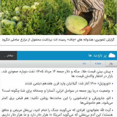
us
Next
گزارش تصویری؛ هندوانه های «چاف» رسیده اند؛ برداشت محصول از مزارع ساحلی لنگرود
پر بازدید ها
بيشتر ...
روز
هفته
ماه
پیش بینی قیمت طلا، سکه و دلار جمعه ۱۶ مرداد ۱۴۰۵؛ نفت دوباره صعودی شد،
بازار در انتظار واکنش قیمت ها
«نوروزبل» ۱۶۰۰ آغاز شد؛ گیلانیان وارد قرن هفدهم دیلمی شدند
وضعیت دریا روز جمعه در سواحل انزلی، آستارا و چمخاله برای شنا چگونه است؟
اتو، جاروبرقی و لباسشویی را این ساعت‌ها روشن نکنید؛ هم قبض برق کمتر
می‌شود، هم خاموشی‌ها
آیت الله علم‌الهدی: افرادی که می‌گویند جنگ را تمام کنید، بی‌عقل مریض و منافق
هستند/ این آدم بی‌عقلی که می‌گوید آمریکا ۱۰ هزار دلار دارد و ما هزار دلار داریم،