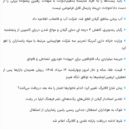
باید پُست‌ها را به افراد شایسته بدهیم/دولت با شهادت رهبری پشتوانه بزرگی را از
دست داد/حوادث دی‌ماه پارسال قابل فراموشی نیست
آب برخی مناطق گیلان قطع شد؛ شرکت آب و فاضلاب اطلاعیه داد
رگبار، رعدوبرق، کاهش ۴ درجه ای دمای گیلان و مواج شدن دریای کاسپین از پنجشنبه
وزارت خزانه داری آمریکا تحریم سه شرکت هواپیمایی مرتبط با سپاه پاسداران را لغو
کرد
جریمه میلیاردی یک قاچاقچی برای «پیوند» خودروی تصادفی و قاچاق
قیمت طلا، سکه و دلار امروز چهارشنبه ۱۴ مرداد ۱۴۰۵؛ ریزش همزمان بازارها پس از
تعطیلی اربعین/چشم‌ها به توافق تنگه هرمز
زمان شارژ کالابرگ تغییر کرد؛ کدام خانوارها اعتبار را ماه بعد دریافت می‌کنند؟
تقدیر استاندار گیلان از تلاش‌های یک‌دهه‌ای نشر فرهنگ ایلیا در رشت
شوک به هواداران استقلال؛ جدایی رسمی رامین رضاییان از استقلال
شرط ادامه دریافت یارانه نقدی و کالابرگ اعلام شد