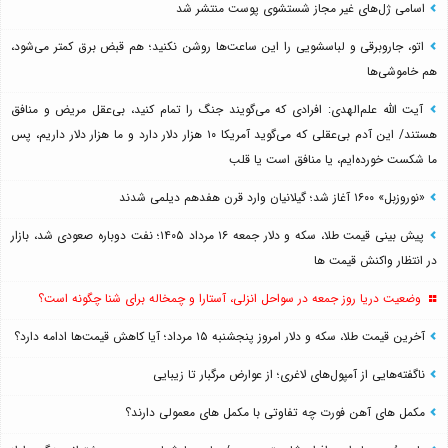
اسامی ژل‌های غیر مجاز شستشوی پوست منتشر شد
اتو، جاروبرقی و لباسشویی را این ساعت‌ها روشن نکنید؛ هم قبض برق کمتر می‌شود،
هم خاموشی‌ها
آیت الله علم‌الهدی: افرادی که می‌گویند جنگ را تمام کنید، بی‌عقل مریض و منافق
هستند/ این آدم بی‌عقلی که می‌گوید آمریکا ۱۰ هزار دلار دارد و ما هزار دلار داریم، پس
ما شکست خورده‌ایم، یا منافق است یا قلب
«نوروزبل» ۱۶۰۰ آغاز شد؛ گیلانیان وارد قرن هفدهم دیلمی شدند
پیش بینی قیمت طلا، سکه و دلار جمعه ۱۶ مرداد ۱۴۰۵؛ نفت دوباره صعودی شد، بازار
در انتظار واکنش قیمت ها
وضعیت دریا روز جمعه در سواحل انزلی، آستارا و چمخاله برای شنا چگونه است؟
آخرین قیمت طلا، سکه و دلار امروز پنجشنبه ۱۵ مرداد؛ آیا کاهش قیمت‌ها ادامه دارد؟
ناگفته‌هایی از آمپول‌های لاغری؛ از عوارض مرگبار تا زیبایی
مکمل های آهن فورت چه تفاوتی با مکمل های معمولی دارند؟