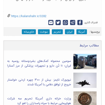
https://kalanshahr.ir/3282
اشتراک گذاری:
برچسب‎ها :
آمریکا
ایران
تحریم
سوخت
خاورمیانه
مطالب مرتبط
سومین محموله کمک‌های بشردوستانه روسیه به
ایران؛ ۱۱ تُن دارو و تجهیزات پزشکی از مرز آستارا
وارد شد
نیویورک تایمز: بیش از ۳۰۰ چهره اردنی خواستار
خروج از توافق دفاعی با آمریکا شدند
وزارت خزانه داری آمریکا تحریم سه شرکت
هواپیمایی مرتبط با سپاه پاسداران را لغو کرد