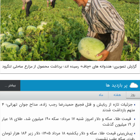
us
Next
گزارش تصویری؛ هندوانه های «چاف» رسیده اند؛ برداشت محصول از مزارع ساحلی لنگرود
پر بازدید ها
بيشتر ...
روز
هفته
ماه
جزئیات تازه از ربایش و قتل فجیع حمیدرضا رجب زاده، مداح جوان تهرانی؛ ۴
متهم بازداشت شدند
قیمت طلا، سکه و دلار امروز شنبه ۱۷ مرداد؛ سکه ۱۹۰ میلیون شد، طلای ۱۸ عیار
از ۱۹ میلیون گذشت
پیش‌بینی قیمت طلا، سکه و دلار یکشنبه ۱۸ مرداد ۱۴۰۵؛ دلار زیر ۱۸۶ هزار تومان
رفت، سکه عقب نشست