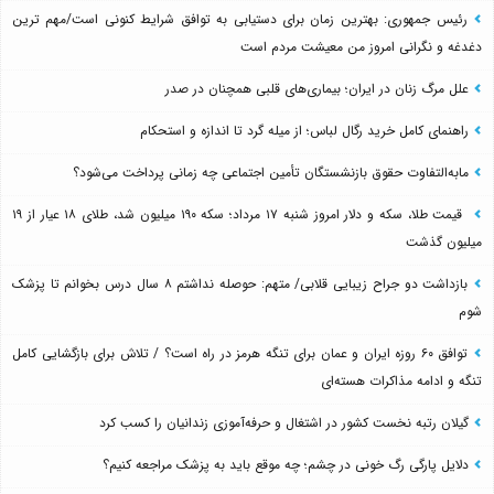
رئیس جمهوری: بهترین زمان برای دستیابی به توافق شرایط کنونی است/مهم ترین
دغدغه و نگرانی امروز من معیشت مردم است
علل مرگ زنان در ایران؛ بیماری‌های قلبی همچنان در صدر
راهنمای کامل خرید رگال لباس؛ از میله گرد تا اندازه و استحکام
مابه‌التفاوت حقوق بازنشستگان تأمین اجتماعی چه زمانی پرداخت می‌شود؟
قیمت طلا، سکه و دلار امروز شنبه ۱۷ مرداد؛ سکه ۱۹۰ میلیون شد، طلای ۱۸ عیار از ۱۹
میلیون گذشت
بازداشت دو جراح زیبایی قلابی/ متهم: حوصله نداشتم ۸ سال درس بخوانم تا پزشک
شوم
توافق ۶۰ روزه ایران و عمان برای تنگه هرمز در راه است؟ / تلاش برای بازگشایی کامل
تنگه و ادامه مذاکرات هسته‌ای
گیلان رتبه نخست کشور در اشتغال و حرفه‌آموزی زندانیان را کسب کرد
دلایل پارگی رگ خونی در چشم؛ چه موقع باید به پزشک مراجعه کنیم؟