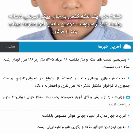
فیلم/ دفن یک لنگه کفش به جای پیکر امیرعلی ۸ساله؛
روایت تلخ از سرنوشت دومین دانش آموز مدرسه میناب
بعد از ماکان
آخرین خبرها
بيشتر ...
پیش‌بینی قیمت طلا، سکه و دلار یکشنبه ۱۸ مرداد ۱۴۰۵؛ دلار زیر ۱۸۶ هزار تومان رفت،
سکه عقب نشست
محمدباقر خرازی روحانی جنجالی کیست؟ از ازدواج در نوجوانی،نامزدی ریاست
جمهوری تا فراخوان تشکیل لشکر ۲۵۰ هزار نفری و احضار به دادگاه
جزئیات تازه از ربایش و قتل فجیع حمیدرضا رجب زاده، مداح جوان تهرانی؛ ۴ متهم
بازداشت شدند
ایران با چهار مدال از المپیاد جهانی هوش مصنوعی بازگشت
معاون اردوغان: «توافق مکه» جایگزین ناتو و علیه ایران نیست