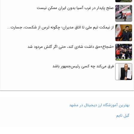
صلح پایدار در غرب آسیا بدون ایران ممکن نیست
از نیمکت تیم ملی تا اتاق مدیران؛ چگونه ترس از شکست، جسارت...
«شجاع»حق داشت شادی کند، حتی اگر گلش مردود شد
فرق می‌کند چه کسی رئیس‌جمهور باشد
بهترین آموزشگاه ارز دیجیتال در مشهد
گیل تایم