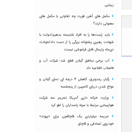
زیبایی
مکمل های آهن فورت چه تفاوتی با مکمل های
معمولی دارند؟
باید پُست‌ها را به افراد شایسته بدهیم/دولت با
شهادت رهبری پشتوانه بزرگی را از دست داد/حوادث
دی‌ماه پارسال قابل فراموشی نیست
آب برخی مناطق گیلان قطع شد؛ شرکت آب و
فاضلاب اطلاعیه داد
رگبار، رعدوبرق، کاهش ۴ درجه ای دمای گیلان و
مواج شدن دریای کاسپین از پنجشنبه
وزارت خزانه داری آمریکا تحریم سه شرکت
هواپیمایی مرتبط با سپاه پاسداران را لغو کرد
جریمه میلیاردی یک قاچاقچی برای «پیوند»
خودروی تصادفی و قاچاق