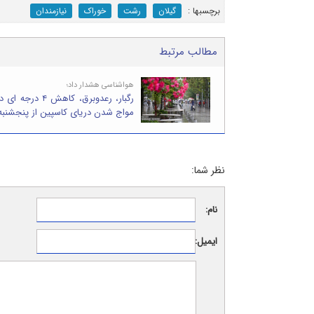
برچسب‎ها :
گیلان
رشت
خوراک
نیازمندان
مطالب مرتبط
هواشناسی هشدار داد؛
رگبار، رعدوبرق، کاهش 
مواج شدن دریای کاسپین از پنجشنبه
نظر شما:
نام:
ایمیل: