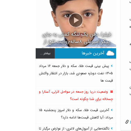
ک
فیلم/ دفن یک لنگه کفش به جای
پیکر امیرعلی ۸ساله؛روایت تلخ از
ه
سرنوشت دومین دانش آموز مدرسه
آخرین خبرها
بيشتر ...
میناب بعد از ماکان
پیش بینی قیمت طلا، سکه و دلار جمعه ۱۶ مرداد
۱۴۰۵؛ نفت دوباره صعودی شد، بازار در انتظار واکنش
قیمت ها
وضعیت دریا روز جمعه در سواحل انزلی، آستارا و
چمخاله برای شنا چگونه است؟
آخرین قیمت طلا، سکه و دلار امروز پنجشنبه ۱۵
مرداد؛ آیا کاهش قیمت‌ها ادامه دارد؟
h
ناگفته‌هایی از آمپول‌های لاغری؛ از عوارض مرگبار تا