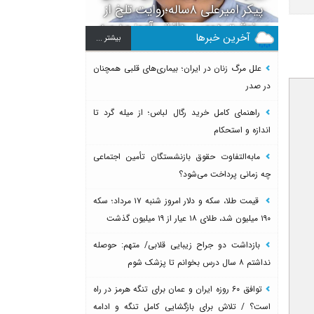
پیکر امیرعلی ۸ساله؛روایت تلخ از
سرنوشت دومین دانش آموز مدرسه
آخرین خبرها
بيشتر ...
میناب بعد از ماکان
علل مرگ زنان در ایران؛ بیماری‌های قلبی همچنان
در صدر
راهنمای کامل خرید رگال لباس؛ از میله گرد تا
اندازه و استحکام
مابه‌التفاوت حقوق بازنشستگان تأمین اجتماعی
چه زمانی پرداخت می‌شود؟
قیمت طلا، سکه و دلار امروز شنبه ۱۷ مرداد؛ سکه
۱۹۰ میلیون شد، طلای ۱۸ عیار از ۱۹ میلیون گذشت
بازداشت دو جراح زیبایی قلابی/ متهم: حوصله
نداشتم ۸ سال درس بخوانم تا پزشک شوم
توافق ۶۰ روزه ایران و عمان برای تنگه هرمز در راه
است؟ / تلاش برای بازگشایی کامل تنگه و ادامه