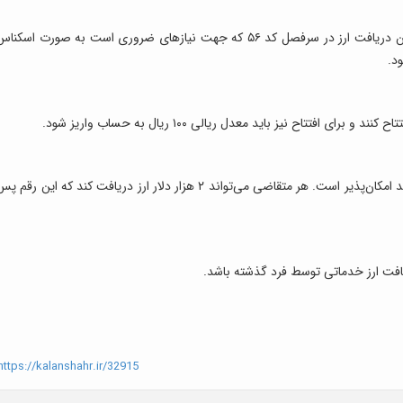
بر این اساس از امروز (۱۴ فروردین ماه ۱۴۰۲) متقاضیان دریافت ارز در سرفصل کد ۵۶ که جهت نیازهای ضروری است به صورت اسکن
د.
افتتاح حساب ارزی در بانک‌هایی که حساب ارزی دارند امکان‌پذیر است. هر متقاضی می‌تواند ۲ هزار دلار ارز دریافت کند که این رقم 
یافت ارز خدماتی توسط فرد گذشته باشد.
ttps://kalanshahr.ir/32915