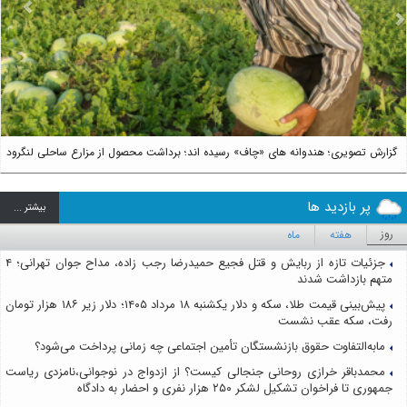
us
Next
گزارش تصویری؛ هندوانه های «چاف» رسیده اند؛ برداشت محصول از مزارع ساحلی لنگرود
پر بازدید ها
بيشتر ...
روز
هفته
ماه
جزئیات تازه از ربایش و قتل فجیع حمیدرضا رجب زاده، مداح جوان تهرانی؛ ۴
متهم بازداشت شدند
پیش‌بینی قیمت طلا، سکه و دلار یکشنبه ۱۸ مرداد ۱۴۰۵؛ دلار زیر ۱۸۶ هزار تومان
رفت، سکه عقب نشست
مابه‌التفاوت حقوق بازنشستگان تأمین اجتماعی چه زمانی پرداخت می‌شود؟
محمدباقر خرازی روحانی جنجالی کیست؟ از ازدواج در نوجوانی،نامزدی ریاست
جمهوری تا فراخوان تشکیل لشکر ۲۵۰ هزار نفری و احضار به دادگاه