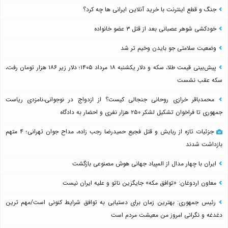
جنگ و قطع اینترنت با خرید آنلاین ایرانی ها چه کرد؟
خودکشی شوهر عصبانی بعد از قتل ۳ عضو خانواده
وضعیت سلامتی جو بایدن وخیم تر شد
پیش‌بینی قیمت طلا، سکه و دلار یکشنبه ۱۸ مرداد ۱۴۰۵؛ دلار زیر ۱۸۶ هزار تومان رفت،
سکه عقب نشست
محمدباقر خرازی روحانی جنجالی کیست؟ از ازدواج در نوجوانی،نامزدی ریاست
جمهوری تا فراخوان تشکیل لشکر ۲۵۰ هزار نفری و احضار به دادگاه
جزئیات تازه از ربایش و قتل فجیع حمیدرضا رجب زاده، مداح جوان تهرانی؛ ۴ متهم
بازداشت شدند
ایران با چهار مدال از المپیاد جهانی هوش مصنوعی بازگشت
معاون اردوغان: «توافق مکه» جایگزین ناتو و علیه ایران نیست
رئیس جمهوری: بهترین زمان برای دستیابی به توافق شرایط کنونی است/مهم ترین
دغدغه و نگرانی امروز من معیشت مردم است