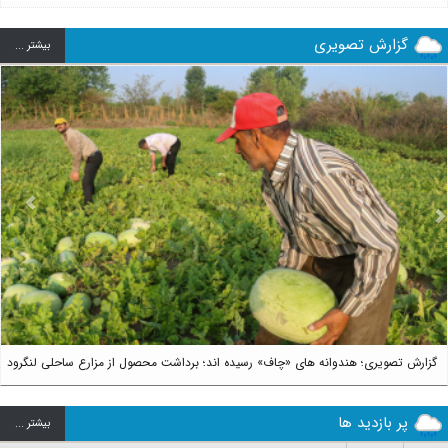
گزارش تصویری
بيشتر ...
us
Next
گزارش تصویری؛ هندوانه های «چاف» رسیده اند؛ برداشت محصول از مزارع ساحلی لنگرود
پر بازدید ها
بيشتر ...