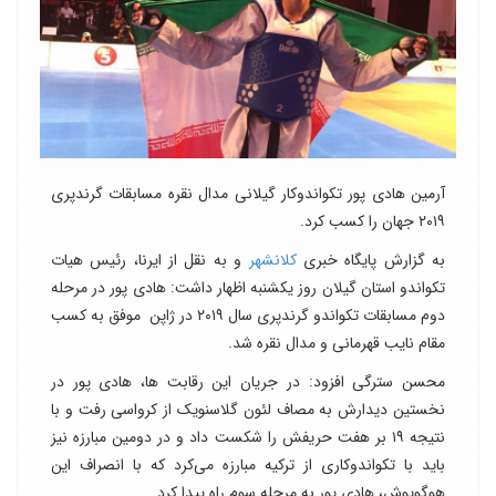
آرمین هادی پور تکواندوکار گیلانی مدال نقره مسابقات گرندپری
۲۰۱۹ جهان را کسب کرد.
به گزارش پایگاه خبری
کلانشهر
و به نقل از ایرنا، رئیس هیات
تکواندو استان گیلان روز یکشنبه اظهار داشت: هادی پور در مرحله
دوم مسابقات تکواندو گرندپری سال ۲۰۱۹ در ژاپن موفق به کسب
مقام نایب قهرمانی و مدال نقره شد.
محسن سترگی افزود: در جریان این رقابت ها، هادی پور در
نخستین دیدارش به مصاف لئون گلاسنویک از کرواسی رفت و با
نتیجه ۱۹ بر هفت حریفش را شکست داد و در دومین مبارزه نیز
باید با تکواندوکاری از ترکیه مبارزه می‌کرد که با انصراف این
هوگوپوش، هادی پور به مرحله سوم راه پیدا کرد.