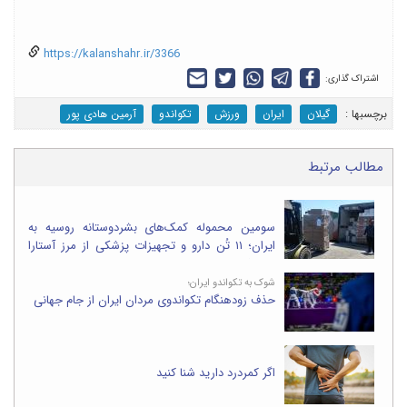
https://kalanshahr.ir/3366
اشتراک گذاری:
برچسب‎ها :
گیلان
ایران
ورزش
تکواندو
آرمین هادی پور
مطالب مرتبط
سومین محموله کمک‌های بشردوستانه روسیه به
ایران؛ ۱۱ تُن دارو و تجهیزات پزشکی از مرز آستارا
وارد شد
شوک به تکواندو ایران؛
حذف زودهنگام تکواندوی مردان ایران از جام جهانی
اگر کمردرد دارید شنا کنید