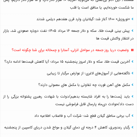
ما شکست خورده‌ایم، یا منافق است یا قلب
«نوروزبل» ۱۶۰۰ آغاز شد؛ گیلانیان وارد قرن هفدهم دیلمی شدند
پیش بینی قیمت طلا، سکه و دلار جمعه ۱۶ مرداد ۱۴۰۵؛ نفت دوباره صعودی شد، بازار
در انتظار واکنش قیمت ها
وضعیت دریا روز جمعه در سواحل انزلی، آستارا و چمخاله برای شنا چگونه است؟
آخرین قیمت طلا، سکه و دلار امروز پنجشنبه ۱۵ مرداد؛ آیا کاهش قیمت‌ها ادامه دارد؟
ناگفته‌هایی از آمپول‌های لاغری؛ از عوارض مرگبار تا زیبایی
مکمل های آهن فورت چه تفاوتی با مکمل های معمولی دارند؟
باید پُست‌ها را به افراد شایسته بدهیم/دولت با شهادت رهبری پشتوانه بزرگی را از
دست داد/حوادث دی‌ماه پارسال قابل فراموشی نیست
آب برخی مناطق گیلان قطع شد؛ شرکت آب و فاضلاب اطلاعیه داد
رگبار، رعدوبرق، کاهش ۴ درجه ای دمای گیلان و مواج شدن دریای کاسپین از پنجشنبه