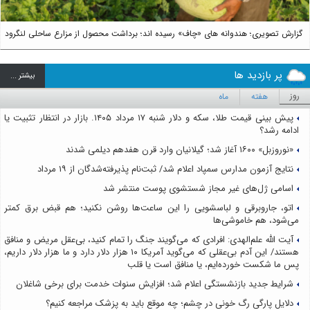
گزارش تصویری؛ هندوانه های «چاف» رسیده اند؛ برداشت محصول از مزارع ساحلی لنگرود
پر بازدید ها
بيشتر ...
روز
هفته
ماه
پیش بینی قیمت طلا، سکه و دلار شنبه ۱۷ مرداد ۱۴۰۵. بازار در انتظار تثبیت یا
ادامه رشد؟
«نوروزبل» ۱۶۰۰ آغاز شد؛ گیلانیان وارد قرن هفدهم دیلمی شدند
نتایج آزمون مدارس سمپاد اعلام شد/ ثبت‌نام پذیرفته‌شدگان از ۱۹ مرداد
اسامی ژل‌های غیر مجاز شستشوی پوست منتشر شد
اتو، جاروبرقی و لباسشویی را این ساعت‌ها روشن نکنید؛ هم قبض برق کمتر
می‌شود، هم خاموشی‌ها
آیت الله علم‌الهدی: افرادی که می‌گویند جنگ را تمام کنید، بی‌عقل مریض و منافق
هستند/ این آدم بی‌عقلی که می‌گوید آمریکا ۱۰ هزار دلار دارد و ما هزار دلار داریم،
پس ما شکست خورده‌ایم، یا منافق است یا قلب
شرایط جدید بازنشستگی اعلام شد؛ افزایش سنوات خدمت برای برخی شاغلان
دلایل پارگی رگ خونی در چشم؛ چه موقع باید به پزشک مراجعه کنیم؟