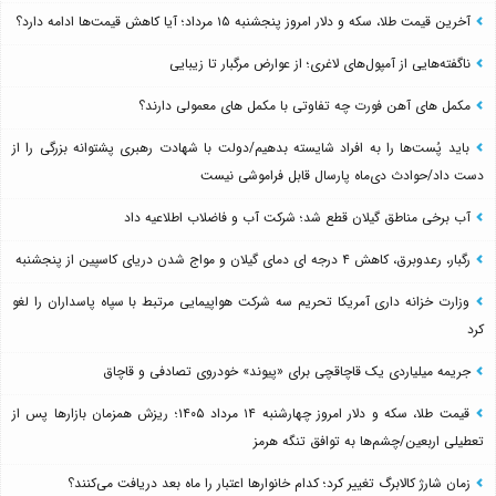
آخرین قیمت طلا، سکه و دلار امروز پنجشنبه ۱۵ مرداد؛ آیا کاهش قیمت‌ها ادامه دارد؟
ناگفته‌هایی از آمپول‌های لاغری؛ از عوارض مرگبار تا زیبایی
مکمل های آهن فورت چه تفاوتی با مکمل های معمولی دارند؟
باید پُست‌ها را به افراد شایسته بدهیم/دولت با شهادت رهبری پشتوانه بزرگی را از
دست داد/حوادث دی‌ماه پارسال قابل فراموشی نیست
آب برخی مناطق گیلان قطع شد؛ شرکت آب و فاضلاب اطلاعیه داد
رگبار، رعدوبرق، کاهش ۴ درجه ای دمای گیلان و مواج شدن دریای کاسپین از پنجشنبه
وزارت خزانه داری آمریکا تحریم سه شرکت هواپیمایی مرتبط با سپاه پاسداران را لغو
کرد
جریمه میلیاردی یک قاچاقچی برای «پیوند» خودروی تصادفی و قاچاق
قیمت طلا، سکه و دلار امروز چهارشنبه ۱۴ مرداد ۱۴۰۵؛ ریزش همزمان بازارها پس از
تعطیلی اربعین/چشم‌ها به توافق تنگه هرمز
زمان شارژ کالابرگ تغییر کرد؛ کدام خانوارها اعتبار را ماه بعد دریافت می‌کنند؟