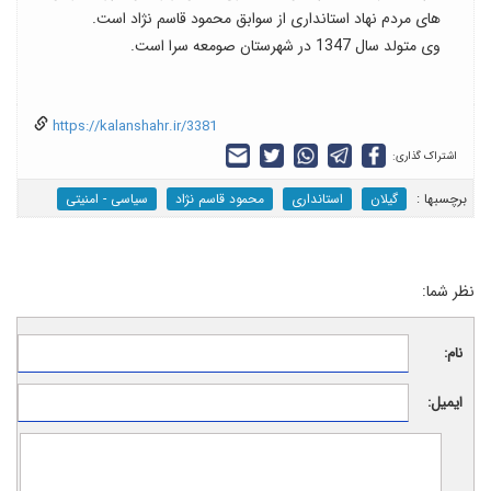
های مردم نهاد استانداری از سوابق محمود قاسم نژاد است.
وی متولد سال 1347 در شهرستان صومعه سرا است.
https://kalanshahr.ir/3381
اشتراک گذاری:
برچسب‎ها :
گیلان
استانداری
محمود قاسم نژاد
سیاسی - امنیتی
نظر شما:
نام:
ایمیل: