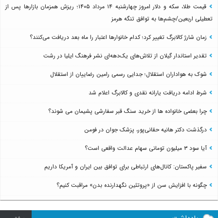
قیمت طلا، سکه و دلار امروز چهارشنبه ۱۴ مرداد ۱۴۰۵؛ ریزش همزمان بازارها پس از
تعطیلی اربعین/چشم‌ها به توافق تنگه هرمز
زمان شارژ کالابرگ تغییر کرد؛ کدام خانوارها اعتبار را ماه بعد دریافت می‌کنند؟
تقدیر استاندار گیلان از تلاش‌های یک‌دهه‌ای نشر فرهنگ ایلیا در رشت
شوک به هواداران استقلال؛ جدایی رسمی رامین رضاییان از استقلال
شرط ادامه دریافت یارانه نقدی و کالابرگ اعلام شد
چرا بعضی خانواده ها از خرید سنگ قبر سفارشی پشیمان می شوند؟
درگذشت دکتر هانیه حقانی‌پور، پزشک جوان در فومن
آیا سود ۳ میلیون تومانی سهام عدالت واقعی است؟
سفیر پاکستان: کانال‌های ارتباطی برای توافق بین ایران و آمریکا داریم
چگونه با افزایش سن از «پروتئین نگهدارنده بدن» مراقبت کنیم؟