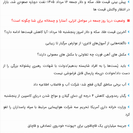
پیش بینی قیمت طلا، سکه و دلار جمعه ۱۶ مرداد ۱۴۰۵؛ نفت دوباره صعودی شد، بازار
در انتظار واکنش قیمت ها
وضعیت دریا روز جمعه در سواحل انزلی، آستارا و چمخاله برای شنا چگونه است؟
آخرین قیمت طلا، سکه و دلار امروز پنجشنبه ۱۵ مرداد؛ آیا کاهش قیمت‌ها ادامه دارد؟
ناگفته‌هایی از آمپول‌های لاغری؛ از عوارض مرگبار تا زیبایی
مکمل های آهن فورت چه تفاوتی با مکمل های معمولی دارند؟
باید پُست‌ها را به افراد شایسته بدهیم/دولت با شهادت رهبری پشتوانه بزرگی را از
دست داد/حوادث دی‌ماه پارسال قابل فراموشی نیست
آب برخی مناطق گیلان قطع شد؛ شرکت آب و فاضلاب اطلاعیه داد
رگبار، رعدوبرق، کاهش ۴ درجه ای دمای گیلان و مواج شدن دریای کاسپین از پنجشنبه
وزارت خزانه داری آمریکا تحریم سه شرکت هواپیمایی مرتبط با سپاه پاسداران را لغو
کرد
جریمه میلیاردی یک قاچاقچی برای «پیوند» خودروی تصادفی و قاچاق