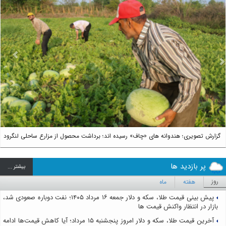
us
Next
گزارش تصویری؛ هندوانه های «چاف» رسیده اند؛ برداشت محصول از مزارع ساحلی لنگرود
پر بازدید ها
بيشتر ...
روز
هفته
ماه
پیش بینی قیمت طلا، سکه و دلار جمعه ۱۶ مرداد ۱۴۰۵؛ نفت دوباره صعودی شد،
بازار در انتظار واکنش قیمت ها
آخرین قیمت طلا، سکه و دلار امروز پنجشنبه ۱۵ مرداد؛ آیا کاهش قیمت‌ها ادامه