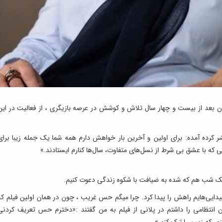
ان بعد از بیست و چهار سال تلاش و کوشش در عرصه بازیگری ، از فعالیت در این
 کرده آمده: برای اولین و آخرین بار خواهش دارم همه شما یک جمله زیبا برای
ی که با عشق بی شرط از نسل‌های متفاوت، سال‌ها کنارم ایستادند.»
یک شب هم که شده به ضیافت با شکوه زندگی دعوت کنیم.
ه روشن» بود، سال 1378 با سینما، شیدایی‌هایم راهش را پیدا کرد. چرا میگم حس غریب ، چون در همان اولین فیلم ک
انتظامی را داشتم در پلانی از فیلم به من گفتند :«دخترم حس تعریف کردنی
ی که زمین را ترک کنم.»