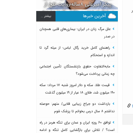
پیکر امیرعلی ۸ساله؛روایت تلخ از
سرنوشت دومین دانش آموز مدرسه
آخرین خبرها
بيشتر ...
میناب بعد از ماکان
علل مرگ زنان در ایران؛ بیماری‌های قلبی همچنان
در صدر
راهنمای کامل خرید رگال لباس؛ از میله گرد تا
اندازه و استحکام
مابه‌التفاوت حقوق بازنشستگان تأمین اجتماعی
چه زمانی پرداخت می‌شود؟
قیمت طلا، سکه و دلار امروز شنبه ۱۷ مرداد؛ سکه
۱۹۰ میلیون شد، طلای ۱۸ عیار از ۱۹ میلیون گذشت
بازداشت دو جراح زیبایی قلابی/ متهم: حوصله
h
نداشتم ۸ سال درس بخوانم تا پزشک شوم
توافق ۶۰ روزه ایران و عمان برای تنگه هرمز در راه
است؟ / تلاش برای بازگشایی کامل تنگه و ادامه