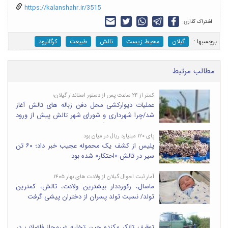
https://kalanshahr.ir/3515
اشتراک گذاری:
برچسب‎ها :
گیلان
محیط زیست
تالش
طبیعت
کرگانرود
مطالب مرتبط
کمتر از ۲۴ ساعت پس از دستور استاندار گیلان؛
عملیات دیوارکشی محل دفن زباله های تالش آغاز
شد/چرا شهرداری و شورای شهر تالش پیش از ورود
استانداری اقدامی نکردند؟
پای ۱۲۰ میلیارد ریال در میان بود
پلیس از کشف یک محموله عجیب خبر داد؛ ۶۰ تن
سیر در تالش «احتکار» شده بود
آمار ثبت احوال گیلان از ولادت های بهار ۱۴۰۵
ماسال، رکورددار بیشترین ولادت، تالش، کمترین
تولد/ نسبت تولد پسران از دختران پیشی گرفت
توقیف تانکر مکنده حین تخلیه غیرمجاز فاضلاب در