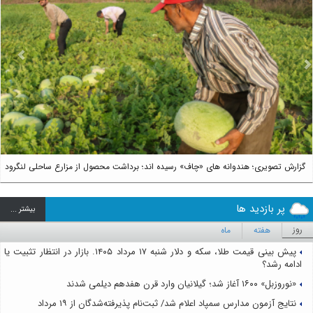
us
Next
گزارش تصویری؛ هندوانه های «چاف» رسیده اند؛ برداشت محصول از مزارع ساحلی لنگرود
پر بازدید ها
بيشتر ...
روز
هفته
ماه
پیش بینی قیمت طلا، سکه و دلار شنبه ۱۷ مرداد ۱۴۰۵. بازار در انتظار تثبیت یا
ادامه رشد؟
«نوروزبل» ۱۶۰۰ آغاز شد؛ گیلانیان وارد قرن هفدهم دیلمی شدند
نتایج آزمون مدارس سمپاد اعلام شد/ ثبت‌نام پذیرفته‌شدگان از ۱۹ مرداد