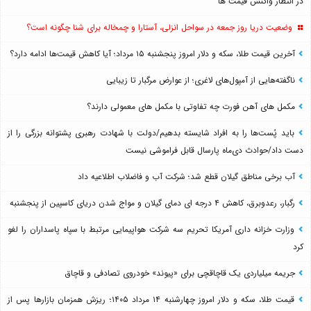
در انتظار واکنش قیمت ها
وضعیت دریا روز جمعه در سواحل انزلی، آستارا و چمخاله برای شنا چگونه است؟
آخرین قیمت طلا، سکه و دلار امروز پنجشنبه ۱۵ مرداد؛ آیا کاهش قیمت‌ها ادامه دارد؟
ناگفته‌هایی از آمپول‌های لاغری؛ از عوارض مرگبار تا زیبایی
مکمل های آهن فورت چه تفاوتی با مکمل های معمولی دارند؟
باید پُست‌ها را به افراد شایسته بدهیم/دولت با شهادت رهبری پشتوانه بزرگی را از
دست داد/حوادث دی‌ماه پارسال قابل فراموشی نیست
آب برخی مناطق گیلان قطع شد؛ شرکت آب و فاضلاب اطلاعیه داد
رگبار، رعدوبرق، کاهش ۴ درجه ای دمای گیلان و مواج شدن دریای کاسپین از پنجشنبه
وزارت خزانه داری آمریکا تحریم سه شرکت هواپیمایی مرتبط با سپاه پاسداران را لغو
کرد
جریمه میلیاردی یک قاچاقچی برای «پیوند» خودروی تصادفی و قاچاق
قیمت طلا، سکه و دلار امروز چهارشنبه ۱۴ مرداد ۱۴۰۵؛ ریزش همزمان بازارها پس از