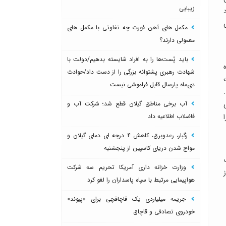
زیبایی
مکمل های آهن فورت چه تفاوتی با مکمل های
معمولی دارند؟
باید پُست‌ها را به افراد شایسته بدهیم/دولت با
شهادت رهبری پشتوانه بزرگی را از دست داد/حوادث
دی‌ماه پارسال قابل فراموشی نیست
آب برخی مناطق گیلان قطع شد؛ شرکت آب و
فاضلاب اطلاعیه داد
رگبار، رعدوبرق، کاهش ۴ درجه ای دمای گیلان و
مواج شدن دریای کاسپین از پنجشنبه
وزارت خزانه داری آمریکا تحریم سه شرکت
هواپیمایی مرتبط با سپاه پاسداران را لغو کرد
جریمه میلیاردی یک قاچاقچی برای «پیوند»
خودروی تصادفی و قاچاق