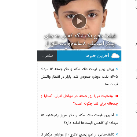
فیلم/ دفن یک لنگه کفش به جای
پیکر امیرعلی ۸ساله؛روایت تلخ از
سرنوشت دومین دانش آموز مدرسه
آخرین خبرها
بيشتر ...
میناب بعد از ماکان
پیش بینی قیمت طلا، سکه و دلار جمعه ۱۶ مرداد
۱۴۰۵؛ نفت دوباره صعودی شد، بازار در انتظار واکنش
قیمت ها
وضعیت دریا روز جمعه در سواحل انزلی، آستارا و
چمخاله برای شنا چگونه است؟
آخرین قیمت طلا، سکه و دلار امروز پنجشنبه ۱۵
مرداد؛ آیا کاهش قیمت‌ها ادامه دارد؟
ناگفته‌هایی از آمپول‌های لاغری؛ از عوارض مرگبار تا