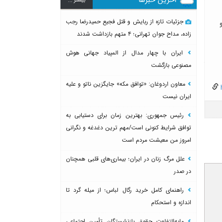
بيشتر ...
میناب بعد از ماکان
جزئیات تازه از ربایش و قتل فجیع حمیدرضا رجب
زاده، مداح جوان تهرانی؛ ۴ متهم بازداشت شدند
ایران با چهار مدال از المپیاد جهانی هوش
مصنوعی بازگشت
معاون اردوغان: «توافق مکه» جایگزین ناتو و علیه
h
ایران نیست
رئیس جمهوری: بهترین زمان برای دستیابی به
توافق شرایط کنونی است/مهم ترین دغدغه و نگرانی
امروز من معیشت مردم است
علل مرگ زنان در ایران؛ بیماری‌های قلبی همچنان
در صدر
راهنمای کامل خرید رگال لباس؛ از میله گرد تا
اندازه و استحکام
مابه‌التفاوت حقوق بازنشستگان تأمین اجتماعی