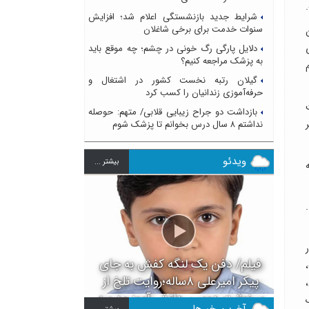
شرایط جدید بازنشستگی اعلام شد؛ افزایش
سنوات خدمت برای برخی شاغلان
دلایل پارگی رگ خونی در چشم؛ چه موقع باید
به پزشک مراجعه کنیم؟
م
گیلان رتبه نخست کشور در اشتغال و
حرفه‌آموزی زندانیان را کسب کرد
بازداشت دو جراح زیبایی قلابی/ متهم: حوصله
نداشتم ۸ سال درس بخوانم تا پزشک شوم
ویدئو
بيشتر ...
فیلم/ دفن یک لنگه کفش به جای
پیکر امیرعلی ۸ساله؛روایت تلخ از
سرنوشت دومین دانش آموز مدرسه
 خنک
آخرین خبرها