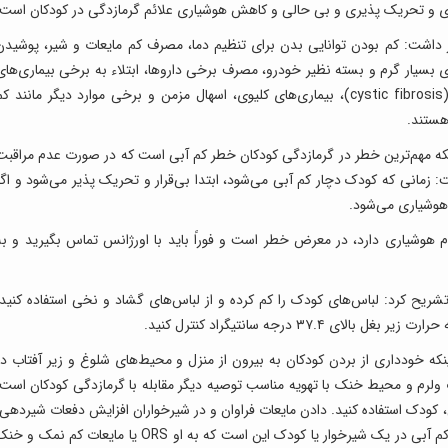
ی و تحریک پذیری و بی حالی و کاهش هوشیاری علائم گرمازدگی در کودکان است.
داشت: کم بودن توانایی بدن برای تنظیم دما، مصرف کم مایعات و شیر، پوشیدن
 بسیار گرم و بسته نظیر خودرو، مصرف برخی داروها، ابتلاء به برخی بیماری‌های
زمینه‌ای مثل دیابت کودکان، بیماری فیبروزکیستیک (cystic fibrosis)، بیماری‌های کلیوی، اسهال مزمن و برخی موارد دیگر مانند ک
هستند.
نکه مهم‌ترین خطر در گرمازدگی کودکان خطر کم آبی است که در صورت عدم مراقبت
زمانی که کودک دچار کم آبی می‌شود، ابتدا بی‌قرار و تحریک پذیر می‌شود و اگر
 هوشیاری می‌شود.
دم هوشیاری دارد، در معرض خطر است و فوراً باید با اورژانس تماس بگیرید و به
تشریح کرد: لباس‌های کودک را کم کرده و از لباس‌های گشاد و نخی استفاده کنید.
۳۷ درجه سانتیگراد کنترل کنید.
که خودداری از بردن کودکان به بیرون از منزل و محیط‌های شلوغ و زیر آفتاب در
 ولرم و محیط خنک با تهویه مناسب توصیه دیگر مقابله با گرمازدگی کودکان است،
 کودک استفاده کنید. دادن مایعات فراوان و در شیرخواران افزایش دفعات شیردهی،
بهترین راه برای جبران کم آبی است. راه پیشگیری از کم آبی در یک شیرخوار یا کودک این است که به او ORS یا مایعات کم نمک و