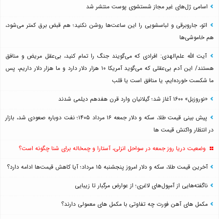
اسامی ژل‌های غیر مجاز شستشوی پوست منتشر شد
اتو، جاروبرقی و لباسشویی را این ساعت‌ها روشن نکنید؛ هم قبض برق کمتر می‌شود،
هم خاموشی‌ها
آیت الله علم‌الهدی: افرادی که می‌گویند جنگ را تمام کنید، بی‌عقل مریض و منافق
هستند/ این آدم بی‌عقلی که می‌گوید آمریکا ۱۰ هزار دلار دارد و ما هزار دلار داریم، پس
ما شکست خورده‌ایم، یا منافق است یا قلب
«نوروزبل» ۱۶۰۰ آغاز شد؛ گیلانیان وارد قرن هفدهم دیلمی شدند
پیش بینی قیمت طلا، سکه و دلار جمعه ۱۶ مرداد ۱۴۰۵؛ نفت دوباره صعودی شد، بازار
در انتظار واکنش قیمت ها
وضعیت دریا روز جمعه در سواحل انزلی، آستارا و چمخاله برای شنا چگونه است؟
آخرین قیمت طلا، سکه و دلار امروز پنجشنبه ۱۵ مرداد؛ آیا کاهش قیمت‌ها ادامه دارد؟
ناگفته‌هایی از آمپول‌های لاغری؛ از عوارض مرگبار تا زیبایی
مکمل های آهن فورت چه تفاوتی با مکمل های معمولی دارند؟