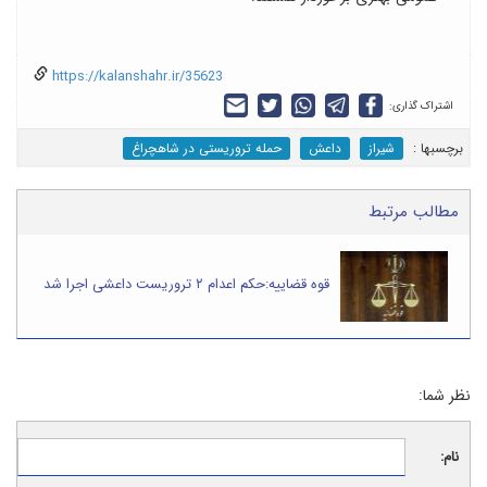
https://kalanshahr.ir/35623
اشتراک گذاری:
برچسب‎ها :
شیراز
داعش
حمله تروریستی در شاهچراغ
مطالب مرتبط
قوه قضاییه:حکم اعدام ۲ تروریست داعشی اجرا شد
نظر شما:
نام: