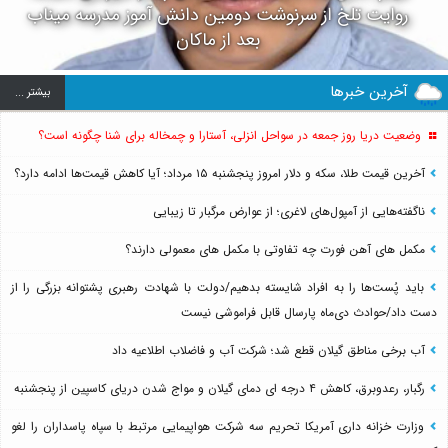
روایت تلخ از سرنوشت دومین دانش آموز مدرسه میناب
بعد از ماکان
آخرین خبرها
بيشتر ...
وضعیت دریا روز جمعه در سواحل انزلی، آستارا و چمخاله برای شنا چگونه است؟
آخرین قیمت طلا، سکه و دلار امروز پنجشنبه ۱۵ مرداد؛ آیا کاهش قیمت‌ها ادامه دارد؟
ناگفته‌هایی از آمپول‌های لاغری؛ از عوارض مرگبار تا زیبایی
مکمل های آهن فورت چه تفاوتی با مکمل های معمولی دارند؟
باید پُست‌ها را به افراد شایسته بدهیم/دولت با شهادت رهبری پشتوانه بزرگی را از
دست داد/حوادث دی‌ماه پارسال قابل فراموشی نیست
آب برخی مناطق گیلان قطع شد؛ شرکت آب و فاضلاب اطلاعیه داد
رگبار، رعدوبرق، کاهش ۴ درجه ای دمای گیلان و مواج شدن دریای کاسپین از پنجشنبه
وزارت خزانه داری آمریکا تحریم سه شرکت هواپیمایی مرتبط با سپاه پاسداران را لغو