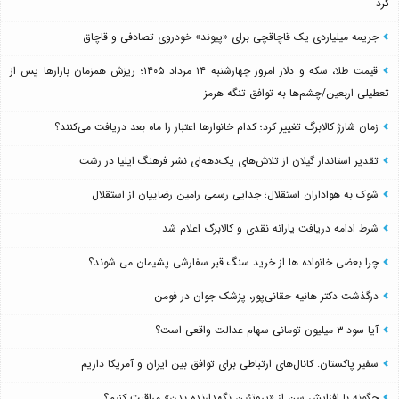
کرد
جریمه میلیاردی یک قاچاقچی برای «پیوند» خودروی تصادفی و قاچاق
قیمت طلا، سکه و دلار امروز چهارشنبه ۱۴ مرداد ۱۴۰۵؛ ریزش همزمان بازارها پس از
تعطیلی اربعین/چشم‌ها به توافق تنگه هرمز
زمان شارژ کالابرگ تغییر کرد؛ کدام خانوارها اعتبار را ماه بعد دریافت می‌کنند؟
تقدیر استاندار گیلان از تلاش‌های یک‌دهه‌ای نشر فرهنگ ایلیا در رشت
شوک به هواداران استقلال؛ جدایی رسمی رامین رضاییان از استقلال
شرط ادامه دریافت یارانه نقدی و کالابرگ اعلام شد
چرا بعضی خانواده ها از خرید سنگ قبر سفارشی پشیمان می شوند؟
درگذشت دکتر هانیه حقانی‌پور، پزشک جوان در فومن
آیا سود ۳ میلیون تومانی سهام عدالت واقعی است؟
سفیر پاکستان: کانال‌های ارتباطی برای توافق بین ایران و آمریکا داریم
چگونه با افزایش سن از «پروتئین نگهدارنده بدن» مراقبت کنیم؟