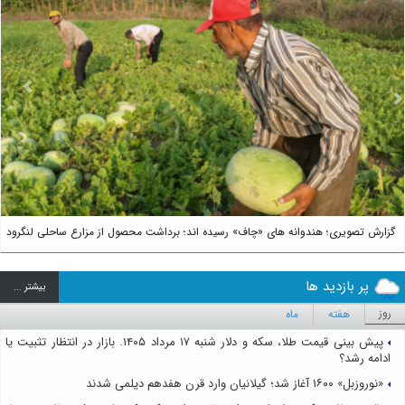
us
Next
گزارش تصویری؛ هندوانه های «چاف» رسیده اند؛ برداشت محصول از مزارع ساحلی لنگرود
پر بازدید ها
بيشتر ...
روز
هفته
ماه
پیش بینی قیمت طلا، سکه و دلار شنبه ۱۷ مرداد ۱۴۰۵. بازار در انتظار تثبیت یا
ادامه رشد؟
«نوروزبل» ۱۶۰۰ آغاز شد؛ گیلانیان وارد قرن هفدهم دیلمی شدند