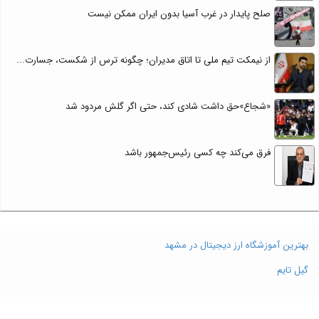
صلح پایدار در غرب آسیا بدون ایران ممکن نیست
از نیمکت تیم ملی تا اتاق مدیران؛ چگونه ترس از شکست، جسارت...
«شجاع»حق داشت شادی کند، حتی اگر گلش مردود شد
فرق می‌کند چه کسی رئیس‌جمهور باشد
بهترین آموزشگاه ارز دیجیتال در مشهد
گیل تایم