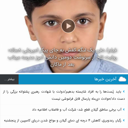
فیلم/ دفن یک لنگه کفش به جای پیکر امیرعلی ۸ساله؛
روایت تلخ از سرنوشت دومین دانش آموز مدرسه میناب
بعد از ماکان
آخرین خبرها
بيشتر ...
باید پُست‌ها را به افراد شایسته بدهیم/دولت با شهادت رهبری پشتوانه بزرگی را از
دست داد/حوادث دی‌ماه پارسال قابل فراموشی نیست
آب برخی مناطق گیلان قطع شد؛ شرکت آب و فاضلاب اطلاعیه داد
رگبار، رعدوبرق، کاهش ۴ درجه ای دمای گیلان و مواج شدن دریای کاسپین از پنجشنبه