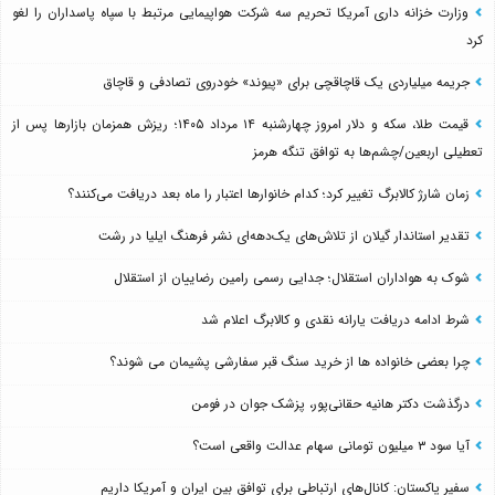
وزارت خزانه داری آمریکا تحریم سه شرکت هواپیمایی مرتبط با سپاه پاسداران را لغو
کرد
جریمه میلیاردی یک قاچاقچی برای «پیوند» خودروی تصادفی و قاچاق
قیمت طلا، سکه و دلار امروز چهارشنبه ۱۴ مرداد ۱۴۰۵؛ ریزش همزمان بازارها پس از
تعطیلی اربعین/چشم‌ها به توافق تنگه هرمز
زمان شارژ کالابرگ تغییر کرد؛ کدام خانوارها اعتبار را ماه بعد دریافت می‌کنند؟
تقدیر استاندار گیلان از تلاش‌های یک‌دهه‌ای نشر فرهنگ ایلیا در رشت
شوک به هواداران استقلال؛ جدایی رسمی رامین رضاییان از استقلال
شرط ادامه دریافت یارانه نقدی و کالابرگ اعلام شد
چرا بعضی خانواده ها از خرید سنگ قبر سفارشی پشیمان می شوند؟
درگذشت دکتر هانیه حقانی‌پور، پزشک جوان در فومن
آیا سود ۳ میلیون تومانی سهام عدالت واقعی است؟
سفیر پاکستان: کانال‌های ارتباطی برای توافق بین ایران و آمریکا داریم