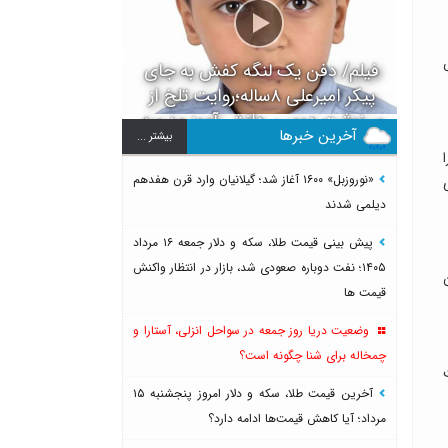
فیلم/ دفن یک لنگه کفش به جای
پیکر امیرعلی ۸ساله؛روایت تلخ از
سرنوشت دومین دانش آموز مدرسه
آخرین خبرها
بيشتر ...
میناب بعد از ماکان
«نوروزبل» ۱۶۰۰ آغاز شد؛ گیلانیان وارد قرن هفدهم
دیلمی شدند
پیش بینی قیمت طلا، سکه و دلار جمعه ۱۶ مرداد
۱۴۰۵؛ نفت دوباره صعودی شد، بازار در انتظار واکنش
دن
قیمت ها
وضعیت دریا روز جمعه در سواحل انزلی، آستارا و
چمخاله برای شنا چگونه است؟
آخرین قیمت طلا، سکه و دلار امروز پنجشنبه ۱۵
مرداد؛ آیا کاهش قیمت‌ها ادامه دارد؟