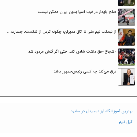
صلح پایدار در غرب آسیا بدون ایران ممکن نیست
از نیمکت تیم ملی تا اتاق مدیران؛ چگونه ترس از شکست، جسارت...
«شجاع»حق داشت شادی کند، حتی اگر گلش مردود شد
فرق می‌کند چه کسی رئیس‌جمهور باشد
بهترین آموزشگاه ارز دیجیتال در مشهد
گیل تایم