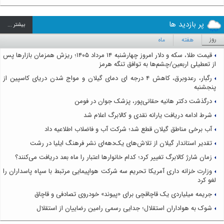
پر بازدید ها
بيشتر ...
روز
هفته
ماه
قیمت طلا، سکه و دلار امروز چهارشنبه ۱۴ مرداد ۱۴۰۵؛ ریزش همزمان بازارها پس
از تعطیلی اربعین/چشم‌ها به توافق تنگه هرمز
رگبار، رعدوبرق، کاهش ۴ درجه ای دمای گیلان و مواج شدن دریای کاسپین از
پنجشنبه
درگذشت دکتر هانیه حقانی‌پور، پزشک جوان در فومن
شرط ادامه دریافت یارانه نقدی و کالابرگ اعلام شد
آب برخی مناطق گیلان قطع شد؛ شرکت آب و فاضلاب اطلاعیه داد
تقدیر استاندار گیلان از تلاش‌های یک‌دهه‌ای نشر فرهنگ ایلیا در رشت
زمان شارژ کالابرگ تغییر کرد؛ کدام خانوارها اعتبار را ماه بعد دریافت می‌کنند؟
وزارت خزانه داری آمریکا تحریم سه شرکت هواپیمایی مرتبط با سپاه پاسداران را
لغو کرد
جریمه میلیاردی یک قاچاقچی برای «پیوند» خودروی تصادفی و قاچاق
شوک به هواداران استقلال؛ جدایی رسمی رامین رضاییان از استقلال