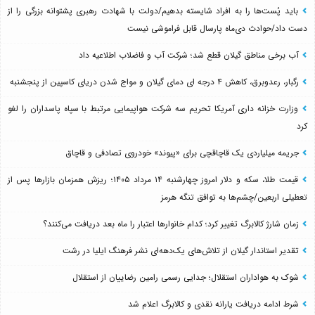
باید پُست‌ها را به افراد شایسته بدهیم/دولت با شهادت رهبری پشتوانه بزرگی را از
دست داد/حوادث دی‌ماه پارسال قابل فراموشی نیست
آب برخی مناطق گیلان قطع شد؛ شرکت آب و فاضلاب اطلاعیه داد
رگبار، رعدوبرق، کاهش ۴ درجه ای دمای گیلان و مواج شدن دریای کاسپین از پنجشنبه
وزارت خزانه داری آمریکا تحریم سه شرکت هواپیمایی مرتبط با سپاه پاسداران را لغو
کرد
جریمه میلیاردی یک قاچاقچی برای «پیوند» خودروی تصادفی و قاچاق
قیمت طلا، سکه و دلار امروز چهارشنبه ۱۴ مرداد ۱۴۰۵؛ ریزش همزمان بازارها پس از
تعطیلی اربعین/چشم‌ها به توافق تنگه هرمز
زمان شارژ کالابرگ تغییر کرد؛ کدام خانوارها اعتبار را ماه بعد دریافت می‌کنند؟
تقدیر استاندار گیلان از تلاش‌های یک‌دهه‌ای نشر فرهنگ ایلیا در رشت
شوک به هواداران استقلال؛ جدایی رسمی رامین رضاییان از استقلال
شرط ادامه دریافت یارانه نقدی و کالابرگ اعلام شد