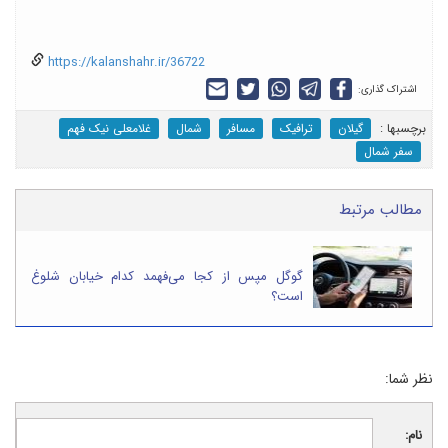
https://kalanshahr.ir/36722
اشتراک گذاری:
برچسب‎ها :
گیلان
ترافیک
مسافر
شمال
غلامعلی نیک فهم
سفر شمال
مطالب مرتبط
گوگل مپس از کجا می‌فهمد کدام خیابان شلوغ
است؟
نظر شما:
نام: