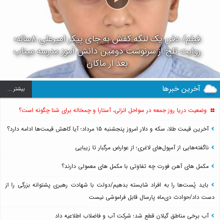
فیلم/ دفن یک لنگه کفش به جای پیکر امیرعلی ۸ساله؛
روایت تلخ از سرنوشت دومین دانش آموز مدرسه میناب
بعد از ماکان
آخرین خبرها
بيشتر ...
وضعیت دریا روز جمعه در سواحل انزلی، آستارا و چمخاله برای شنا چگونه است؟
آخرین قیمت طلا، سکه و دلار امروز پنجشنبه ۱۵ مرداد؛ آیا کاهش قیمت‌ها ادامه دارد؟
ناگفته‌هایی از آمپول‌های لاغری؛ از عوارض مرگبار تا زیبایی
مکمل های آهن فورت چه تفاوتی با مکمل های معمولی دارند؟
باید پُست‌ها را به افراد شایسته بدهیم/دولت با شهادت رهبری پشتوانه بزرگی را از
دست داد/حوادث دی‌ماه پارسال قابل فراموشی نیست
آب برخی مناطق گیلان قطع شد؛ شرکت آب و فاضلاب اطلاعیه داد