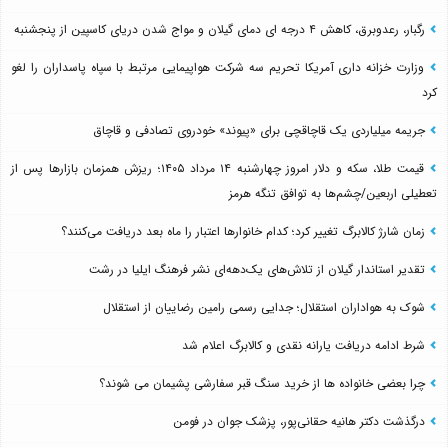
رگبار، رعدوبرق، کاهش ۴ درجه ای دمای گیلان و مواج شدن دریای کاسپین از پنجشنبه
وزارت خزانه داری آمریکا تحریم سه شرکت هواپیمایی مرتبط با سپاه پاسداران را لغو
کرد
جریمه میلیاردی یک قاچاقچی برای «پیوند» خودروی تصادفی و قاچاق
قیمت طلا، سکه و دلار امروز چهارشنبه ۱۴ مرداد ۱۴۰۵؛ ریزش همزمان بازارها پس از
تعطیلی اربعین/چشم‌ها به توافق تنگه هرمز
زمان شارژ کالابرگ تغییر کرد؛ کدام خانوارها اعتبار را ماه بعد دریافت می‌کنند؟
تقدیر استاندار گیلان از تلاش‌های یک‌دهه‌ای نشر فرهنگ ایلیا در رشت
شوک به هواداران استقلال؛ جدایی رسمی رامین رضاییان از استقلال
شرط ادامه دریافت یارانه نقدی و کالابرگ اعلام شد
چرا بعضی خانواده ها از خرید سنگ قبر سفارشی پشیمان می شوند؟
درگذشت دکتر هانیه حقانی‌پور، پزشک جوان در فومن