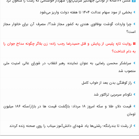
عکس ۱۲۰ساله از کودکی جهانگیر سرتیپ‌پور؛ شهردار خوشنامی که رشت را متحول کرد
بخشی از سود سهام عدالت ۱۴۰۴ تا هفته دولت واریز می‌شود
چرا واردات گوشت بوفالوی هندی به کشور مجاز شد؟/ مصرف آن برای خانوار مجاز
است؟
روایت تازه پلیس از ربایش و قتل حمیدرضا رجب زاده؛ زن بلاگر چگونه مداح جوان را
به دام انداخت؟
سرلشکر محسن رضایی به عنوان نماینده رهبر انقلاب در شورای عالی امنیت ملی
منصوب شد
راز کوفتگی بدن بعد از خواب کامل
نکونام سرمربی تراکتور شد
قیمت دلار، طلا و سکه امروز ۱۸ مرداد؛ بازگشت قیمت ها در بازار/سکه ۱۸۶ میلیون
تومان
از رشت تا بندرلنگه؛ رشتی‌ها یاد شهدای دانش‌آموز میناب را روی صحنه زنده کردند