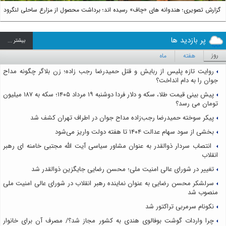
گزارش تصویری؛ هندوانه های «چاف» رسیده اند؛ برداشت محصول از مزارع ساحلی لنگرود
پر بازدید ها
بيشتر ...
روز
هفته
ماه
روایت تازه پلیس از ربایش و قتل حمیدرضا رجب زاده؛ زن بلاگر چگونه مداح
جوان را به دام انداخت؟
پیش بینی قیمت طلا، سکه و دلار فردا دوشنبه ۱۹ مرداد ۱۴۰۵؛ سکه به ۱۸۷ میلیون
تومان می رسد؟
پیکر سوخته حمیدرضا رجب‌زاده مداح جوان در اطراف تهران کشف شد
بخشی از سود سهام عدالت ۱۴۰۴ تا هفته دولت واریز می‌شود
انتصاب سردار ذوالقدر به عنوان مشاور سیاسی آیت الله مجتبی خامنه ای رهبر
انقلاب
تغییر در شورای عالی امنیت ملی؛ محسن رضایی جایگزین ذوالقدر شد
سرلشکر محسن رضایی به عنوان نماینده رهبر انقلاب در شورای عالی امنیت ملی
منصوب شد
نکونام سرمربی تراکتور شد
چرا واردات گوشت بوفالوی هندی به کشور مجاز شد؟/ مصرف آن برای خانوار