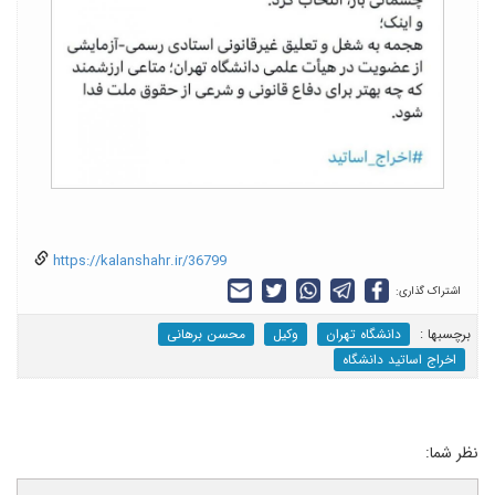
https://kalanshahr.ir/36799
اشتراک گذاری:
برچسب‎ها :
دانشگاه تهران
وکیل
محسن برهانی
اخراج اساتید دانشگاه
نظر شما: