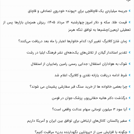
جریمه میلیاردی یک قاچاقچی برای «پیوند» خودروی تصادفی و قاچاق
قیمت طلا، سکه و دلار امروز چهارشنبه ۱۴ مرداد ۱۴۰۵؛ ریزش همزمان بازارها پس از
تعطیلی اربعین/چشم‌ها به توافق تنگه هرمز
زمان شارژ کالابرگ تغییر کرد؛ کدام خانوارها اعتبار را ماه بعد دریافت می‌کنند؟
تقدیر استاندار گیلان از تلاش‌های یک‌دهه‌ای نشر فرهنگ ایلیا در رشت
شوک به هواداران استقلال؛ جدایی رسمی رامین رضاییان از استقلال
شرط ادامه دریافت یارانه نقدی و کالابرگ اعلام شد
چرا بعضی خانواده ها از خرید سنگ قبر سفارشی پشیمان می شوند؟
درگذشت دکتر هانیه حقانی‌پور، پزشک جوان در فومن
آیا سود ۳ میلیون تومانی سهام عدالت واقعی است؟
سفیر پاکستان: کانال‌های ارتباطی برای توافق بین ایران و آمریکا داریم
چگونه با افزایش سن از «پروتئین نگهدارنده بدن» مراقبت کنیم؟