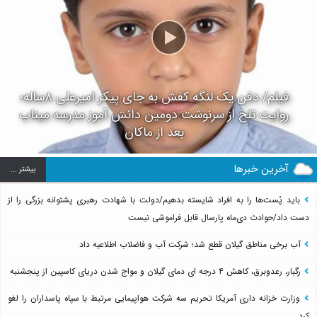
فیلم/ دفن یک لنگه کفش به جای پیکر امیرعلی ۸ساله؛
روایت تلخ از سرنوشت دومین دانش آموز مدرسه میناب
بعد از ماکان
آخرین خبرها
بيشتر ...
باید پُست‌ها را به افراد شایسته بدهیم/دولت با شهادت رهبری پشتوانه بزرگی را از
دست داد/حوادث دی‌ماه پارسال قابل فراموشی نیست
آب برخی مناطق گیلان قطع شد؛ شرکت آب و فاضلاب اطلاعیه داد
رگبار، رعدوبرق، کاهش ۴ درجه ای دمای گیلان و مواج شدن دریای کاسپین از پنجشنبه
وزارت خزانه داری آمریکا تحریم سه شرکت هواپیمایی مرتبط با سپاه پاسداران را لغو
کرد