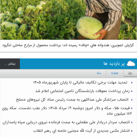
us
Next
گزارش تصویری؛ هندوانه های «چاف» رسیده اند؛ برداشت محصول از مزارع ساحلی لنگرود
پر بازدید ها
بيشتر ...
روز
هفته
ماه
تمدید مهلت برخی تکالیف مالیاتی تا پایان شهریورماه ۱۴۰۵
زمان پرداخت معوقات بازنشستگان تامین اجتماعی اعلام شد
انتصاب سرلشکر علی عبداللهی به سِمت رئیس ستاد کل نیروهای مسلح
قیمت طلا، سکه و دلار امروز دوشنبه ۱۹ مرداد ۱۴۰۵؛ دلار عقب نشست، سکه روی
۱۸۶ میلیون ماند
انتصاب سردار دریادار علی عظمایی به سِمت فرمانده نیروی دریایی سپاه پاسداران
انتشار عکس جدیدی از آیت الله مجتبی خامنه ای رهبر انقلاب