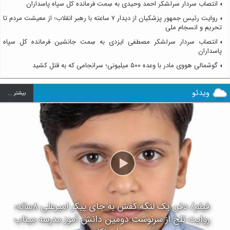
انتصاب سردار سرلشکر احمد وحیدی به سِمت فرمانده کل سپاه پاسداران
روایت رئیس جمهور پزشکیان از دیدار ۷ ساعته با رهبر انقلاب؛ از معیشت مردم تا
تحریم و انسجام ملی
انتصاب سردار سرلشکر مصطفی ایزدی به سِمت جانشین فرمانده کل سپاه
پاسداران
گوشمالی هووی مادر با وعده ۵۰۰ میلیونی؛ سرانجامی که به قتل کشید
ویدئو
بيشتر ...
فیلم/ دفن یک لنگه کفش به جای پیکر امیرعلی ۸ساله؛
روایت تلخ از سرنوشت دومین دانش آموز مدرسه میناب