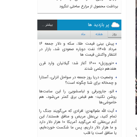
برداشت محصول از مزارع ساحلی لنگرود
پر بازدید ها
بيشتر ...
روز
هفته
ماه
پیش بینی قیمت طلا، سکه و دلار جمعه ۱۶
مرداد ۱۴۰۵؛ نفت دوباره صعودی شد، بازار در
انتظار واکنش قیمت ها
«نوروزبل» ۱۶۰۰ آغاز شد؛ گیلانیان وارد قرن
هفدهم دیلمی شدند
وضعیت دریا روز جمعه در سواحل انزلی، آستارا
و چمخاله برای شنا چگونه است؟
اتو، جاروبرقی و لباسشویی را این ساعت‌ها
روشن نکنید؛ هم قبض برق کمتر می‌شود، هم
خاموشی‌ها
آیت الله علم‌الهدی: افرادی که می‌گویند جنگ را
تمام کنید، بی‌عقل مریض و منافق هستند/ این
آدم بی‌عقلی که می‌گوید آمریکا ۱۰ هزار دلار دارد
و ما هزار دلار داریم، پس ما شکست خورده‌ایم،
ایی
یا منافق است یا قلب
ورگ