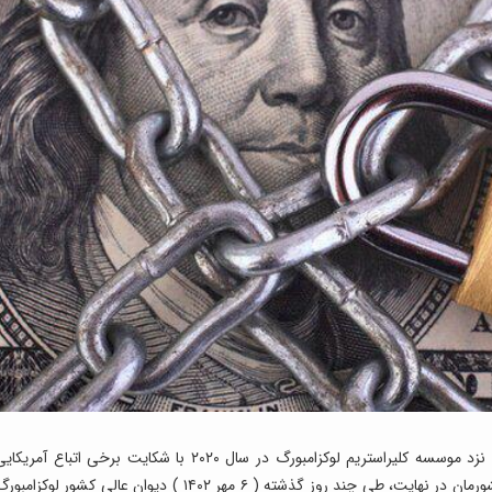
: اموال و دارایی ارزی بانک مرکزی کشورمان نزد موسسه کلیراستریم لوکزامبورگ در سال ۲۰۲۰ با شکایت برخی اتباع آمریک
توقیف شده بود که با اعتراض و پیگیری‎های حقوقی کشورمان در نهایت، طی چند روز گذشته ( ۶ مهر ۱۴۰۲ ) دیوان عالی کشور لوکزامب