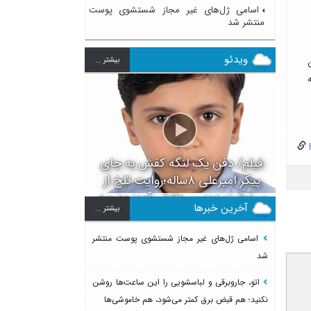
اسامی ژل‌های غیر مجاز شستشوی پوست
منتشر شد
ویدئو
بيشتر ...
ه
h
فیلم/ دفن یک لنگه کفش به جای
پیکر امیرعلی ۸ساله؛روایت تلخ از
سرنوشت دومین دانش آموز مدرسه
آخرین خبرها
بيشتر ...
میناب بعد از ماکان
اسامی ژل‌های غیر مجاز شستشوی پوست منتشر
شد
اتو، جاروبرقی و لباسشویی را این ساعت‌ها روشن
نکنید؛ هم قبض برق کمتر می‌شود، هم خاموشی‌ها