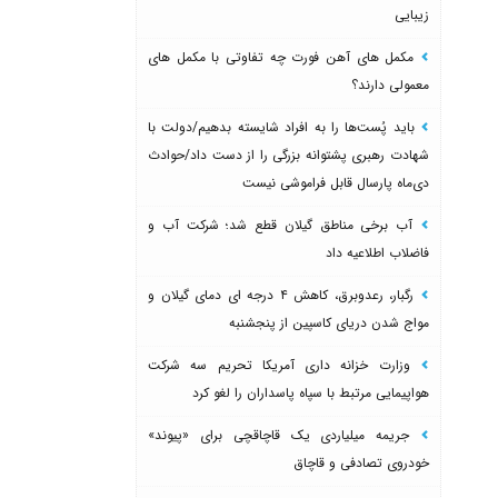
زیبایی
مکمل های آهن فورت چه تفاوتی با مکمل های
معمولی دارند؟
باید پُست‌ها را به افراد شایسته بدهیم/دولت با
شهادت رهبری پشتوانه بزرگی را از دست داد/حوادث
دی‌ماه پارسال قابل فراموشی نیست
آب برخی مناطق گیلان قطع شد؛ شرکت آب و
فاضلاب اطلاعیه داد
رگبار، رعدوبرق، کاهش ۴ درجه ای دمای گیلان و
مواج شدن دریای کاسپین از پنجشنبه
وزارت خزانه داری آمریکا تحریم سه شرکت
هواپیمایی مرتبط با سپاه پاسداران را لغو کرد
جریمه میلیاردی یک قاچاقچی برای «پیوند»
خودروی تصادفی و قاچاق