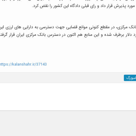
ورد پذیرش قرار داد و رای قبلی دادگاه این کشور را نقض کرد.
انک مرکزی، در مقطع کنونی موانع قضایی جهت دسترسی به دارایی های ارزی این
شور اروپایی لوکزامبورگ به ارزش ۱.۷ میلیارد دلار برطرف شده و این منابع هم اکنون در دسترس بانک مرکزی ایران قرار گرفت
ttps://kalanshahr.ir/37143
امبورگ