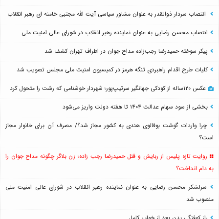
انتصاب سردار ذوالقدر به عنوان مشاور سیاسی آیت الله مجتبی خامنه ای رهبر انقلاب
انتصاب محسن رضایی به عنوان نماینده رهبر انقلاب در شورای عالی امنیت ملی
پیکر سوخته حمیدرضا رجب‌زاده مداح جوان در اطراف تهران کشف شد
کلیات طرح اقدام راهبردی تنگه هرمز در کمیسیون امنیت ملی مجلس تصویب شد
عکس ۱۲۰ساله از کودکی جهانگیر سرتیپ‌پور؛ شهردار خوشنامی که رشت را متحول کرد
بخشی از سود سهام عدالت ۱۴۰۴ تا هفته دولت واریز می‌شود
چرا واردات گوشت بوفالوی هندی به کشور مجاز شد؟/ مصرف آن برای خانوار مجاز
است؟
روایت تازه پلیس از ربایش و قتل حمیدرضا رجب زاده؛ زن بلاگر چگونه مداح جوان را
به دام انداخت؟
سرلشکر محسن رضایی به عنوان نماینده رهبر انقلاب در شورای عالی امنیت ملی
منصوب شد
راز کوفتگی بدن بعد از خواب کامل