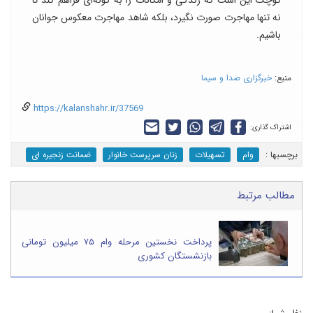
کوچک این است که زندگی و امکانات را به گونه‌ای فراهم کند تا
نه تنها مهاجرت صورت نگیرد، بلکه شاهد مهاجرت معکوس جوانان
باشیم.
منبع:
خبرگزاری صدا و سیما
https://kalanshahr.ir/37569
اشتراک گذاری:
برچسب‎ها :
وام
تسهیلات
زنان سرپرست خانوار
ضمانت زنجیره ای
مطالب مرتبط
پرداخت نخستین مرحله وام ۷۵ میلیون تومانی
بازنشستگان کشوری