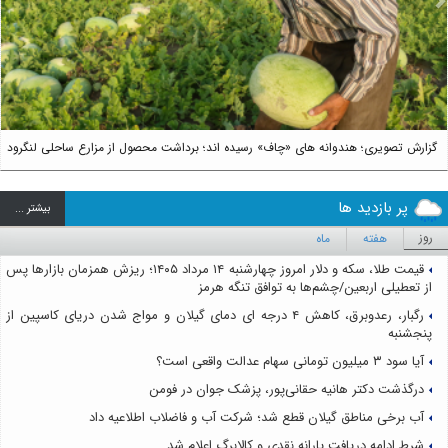
us
Next
گزارش تصویری؛ هندوانه های «چاف» رسیده اند؛ برداشت محصول از مزارع ساحلی لنگرود
پر بازدید ها
بيشتر ...
روز
هفته
ماه
قیمت طلا، سکه و دلار امروز چهارشنبه ۱۴ مرداد ۱۴۰۵؛ ریزش همزمان بازارها پس
از تعطیلی اربعین/چشم‌ها به توافق تنگه هرمز
رگبار، رعدوبرق، کاهش ۴ درجه ای دمای گیلان و مواج شدن دریای کاسپین از
پنجشنبه
آیا سود ۳ میلیون تومانی سهام عدالت واقعی است؟
درگذشت دکتر هانیه حقانی‌پور، پزشک جوان در فومن
آب برخی مناطق گیلان قطع شد؛ شرکت آب و فاضلاب اطلاعیه داد
شرط ادامه دریافت یارانه نقدی و کالابرگ اعلام شد