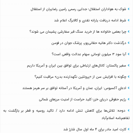
شوک به هواداران استقلال؛ جدایی رسمی رامین رضاییان از استقلال
شرط ادامه دریافت یارانه نقدی و کالابرگ اعلام شد
چرا بعضی خانواده ها از خرید سنگ قبر سفارشی پشیمان می شوند؟
درگذشت دکتر هانیه حقانی‌پور، پزشک جوان در فومن
آیا سود ۳ میلیون تومانی سهام عدالت واقعی است؟
سفیر پاکستان: کانال‌های ارتباطی برای توافق بین ایران و آمریکا داریم
چگونه با افزایش سن از «پروتئین نگهدارنده بدن» مراقبت کنیم؟
ادعای آکسیوس: ایران، عمان و آمریکا در آستانه توافق بر سر هرمز هستند
رژیم حقوقی دریای خزر؛ کلید حراست از امنیت مرزهای شمالی
دوحه: تلاش‌ها برای کاهش تنش ادامه دارد / تاکید روسیه و قطر بر بازگشت به
تفاهم‌نامه اسلام‌آباد
کارت امید مادر برای ۴ ماه اول سال شارژ شد