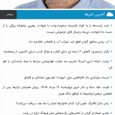
بعد از ماکان
آخرین خبرها
بيشتر ...
باید پُست‌ها را به افراد شایسته بدهیم/دولت با شهادت رهبری پشتوانه بزرگی را از
دست داد/حوادث دی‌ماه پارسال قابل فراموشی نیست
آب برخی مناطق گیلان قطع شد؛ شرکت آب و فاضلاب اطلاعیه داد
رگبار، رعدوبرق، کاهش ۴ درجه ای دمای گیلان و مواج شدن دریای کاسپین از پنجشنبه
وزارت خزانه داری آمریکا تحریم سه شرکت هواپیمایی مرتبط با سپاه پاسداران را لغو
کرد
جریمه میلیاردی یک قاچاقچی برای «پیوند» خودروی تصادفی و قاچاق
قیمت طلا، سکه و دلار امروز چهارشنبه ۱۴ مرداد ۱۴۰۵؛ ریزش همزمان بازارها پس از
تعطیلی اربعین/چشم‌ها به توافق تنگه هرمز
زمان شارژ کالابرگ تغییر کرد؛ کدام خانوارها اعتبار را ماه بعد دریافت می‌کنند؟
تقدیر استاندار گیلان از تلاش‌های یک‌دهه‌ای نشر فرهنگ ایلیا در رشت