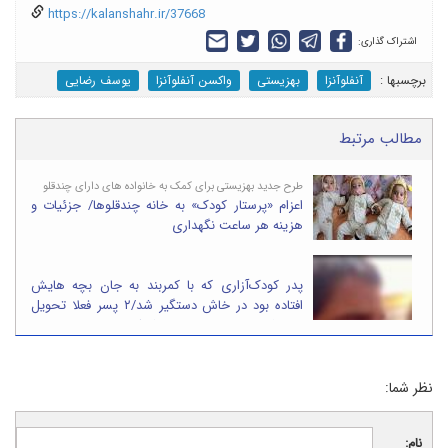
https://kalanshahr.ir/37668
اشتراک گذاری:
برچسب‎ها :
آنفلوآنزا
بهزیستی
واکسن آنفلوآنزا
یوسف رضایی
مطالب مرتبط
طرح جدید بهزیستی برای کمک به خانواده های دارای چندقلو
اعزام «پرستار کودک» به خانه چندقلوها/ جزئیات و
هزینه هر ساعت نگهداری
پدر کودک‌آزاری که با کمربند به جان بچه هایش
افتاده بود در خاش دستگیر شد/۲ پسر فعلا تحویل
مادر شدند؛بهزیستی در حال کمک به بچه ها هستیم
نظر شما:
نام: