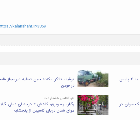
ttps://kalanshahr.ir/3859
رد پیشنهاد رشوه ۷۹ میلیون تومانی به ۲ پلیس
توقیف تانکر مکنده حین تخلیه غیرمجاز فاض
در فومن
هواشناسی هشدار داد؛
شک جوان در
رگبار، رعدوبرق، کاهش ۴ درجه ای دمای گ
مواج شدن دریای کاسپین از پنجشنبه