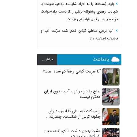
باید پُست‌ها را به افراد شایسته بدهیم/دولت با
شهادت رهبری پشتوانه بزرگی را از دست داد/حوادث
دی‌ماه پارسال قابل فراموشی نیست
آب برخی مناطق گیلان قطع شد؛ شرکت آب و
فاضلاب اطلاعیه داد
یادداشت
بيشتر ...
آیا سرعت گرانی واقعاً کم شده است؟
صلح پایدار در غرب آسیا بدون ایران
ممکن نیست
از نیمکت تیم ملی تا اتاق مدیران؛
چگونه ترس از شکست، جسارت...
«شجاع»حق داشت شادی کند، حتی
اگر گلش مردود شد