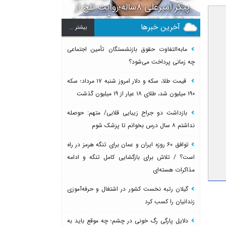
پیکر امیرعلی ۸ساله؛روایت تلخ از
سرنوشت دومین دانش آموز مدرسه
آخرین خبرها
بيشتر ...
میناب بعد از ماکان
مابه‌التفاوت حقوق بازنشستگان تأمین اجتماعی
چه زمانی پرداخت می‌شود؟
قیمت طلا، سکه و دلار امروز شنبه ۱۷ مرداد؛ سکه
۱۹۰ میلیون شد، طلای ۱۸ عیار از ۱۹ میلیون گذشت
بازداشت دو جراح زیبایی قلابی/ متهم: حوصله
نداشتم ۸ سال درس بخوانم تا پزشک شوم
توافق ۶۰ روزه ایران و عمان برای تنگه هرمز در راه
است؟ / تلاش برای بازگشایی کامل تنگه و ادامه
مذاکرات هسته‌ای
گیلان رتبه نخست کشور در اشتغال و حرفه‌آموزی
زندانیان را کسب کرد
دلایل پارگی رگ خونی در چشم؛ چه موقع باید به