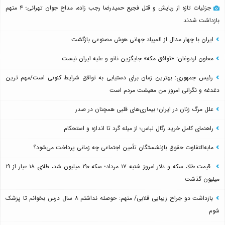
جزئیات تازه از ربایش و قتل فجیع حمیدرضا رجب زاده، مداح جوان تهرانی؛ ۴ متهم
بازداشت شدند
ایران با چهار مدال از المپیاد جهانی هوش مصنوعی بازگشت
معاون اردوغان: «توافق مکه» جایگزین ناتو و علیه ایران نیست
رئیس جمهوری: بهترین زمان برای دستیابی به توافق شرایط کنونی است/مهم ترین
دغدغه و نگرانی امروز من معیشت مردم است
علل مرگ زنان در ایران؛ بیماری‌های قلبی همچنان در صدر
راهنمای کامل خرید رگال لباس؛ از میله گرد تا اندازه و استحکام
مابه‌التفاوت حقوق بازنشستگان تأمین اجتماعی چه زمانی پرداخت می‌شود؟
قیمت طلا، سکه و دلار امروز شنبه ۱۷ مرداد؛ سکه ۱۹۰ میلیون شد، طلای ۱۸ عیار از ۱۹
میلیون گذشت
بازداشت دو جراح زیبایی قلابی/ متهم: حوصله نداشتم ۸ سال درس بخوانم تا پزشک
شوم