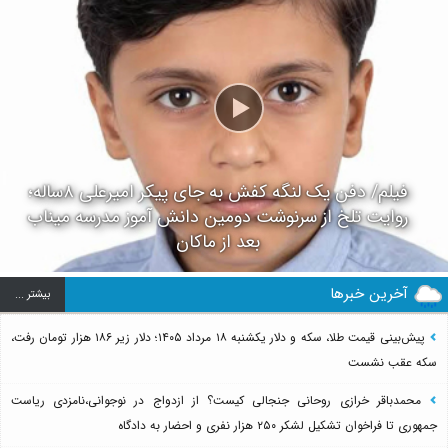
فیلم/ دفن یک لنگه کفش به جای پیکر امیرعلی ۸ساله؛
روایت تلخ از سرنوشت دومین دانش آموز مدرسه میناب
بعد از ماکان
آخرین خبرها
بيشتر ...
پیش‌بینی قیمت طلا، سکه و دلار یکشنبه ۱۸ مرداد ۱۴۰۵؛ دلار زیر ۱۸۶ هزار تومان رفت،
سکه عقب نشست
محمدباقر خرازی روحانی جنجالی کیست؟ از ازدواج در نوجوانی،نامزدی ریاست
جمهوری تا فراخوان تشکیل لشکر ۲۵۰ هزار نفری و احضار به دادگاه