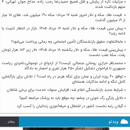
جزئیات تازه از ربایش و قتل فجیع حمیدرضا رجب زاده، مداح جوان تهرانی؛ ۴
متهم بازداشت شدند
قیمت طلا، سکه و دلار امروز شنبه ۱۷ مرداد؛ سکه ۱۹۰ میلیون شد، طلای ۱۸ عیار
از ۱۹ میلیون گذشت
پیش بینی قیمت طلا، سکه و دلار شنبه ۱۷ مرداد ۱۴۰۵. بازار در انتظار تثبیت یا
ادامه رشد؟
مابه‌التفاوت حقوق بازنشستگان تأمین اجتماعی چه زمانی پرداخت می‌شود؟
پیش‌بینی قیمت طلا، سکه و دلار یکشنبه ۱۸ مرداد ۱۴۰۵؛ دلار زیر ۱۸۶ هزار تومان
رفت، سکه عقب نشست
محمدباقر خرازی روحانی جنجالی کیست؟ از ازدواج در نوجوانی،نامزدی ریاست
جمهوری تا فراخوان تشکیل لشکر ۲۵۰ هزار نفری و احضار به دادگاه
توافق ۶۰ روزه ایران و عمان برای تنگه هرمز در راه است؟ / تلاش برای بازگشایی
کامل تنگه و ادامه مذاکرات هسته‌ای
شرایط جدید بازنشستگی اعلام شد؛ افزایش سنوات خدمت برای برخی شاغلان
دلایل پارگی رگ خونی در چشم؛ چه موقع باید به پزشک مراجعه کنیم؟
گیلان رتبه نخست کشور در اشتغال و حرفه‌آموزی زندانیان را کسب کرد
ویدئو
بيشتر ...