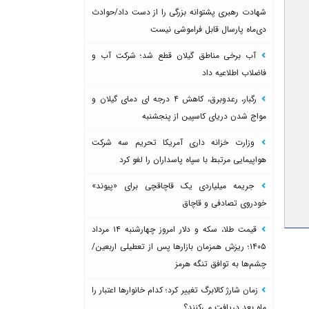
شهادت رهبری پشتوانه بزرگی را از دست داد/حوادث
دی‌ماه پارسال قابل فراموشی نیست
آب برخی مناطق گیلان قطع شد؛ شرکت آب و
فاضلاب اطلاعیه داد
رگبار، رعدوبرق، کاهش ۴ درجه ای دمای گیلان و
مواج شدن دریای کاسپین از پنجشنبه
وزارت خزانه داری آمریکا تحریم سه شرکت
هواپیمایی مرتبط با سپاه پاسداران را لغو کرد
جریمه میلیاردی یک قاچاقچی برای «پیوند»
خودروی تصادفی و قاچاق
قیمت طلا، سکه و دلار امروز چهارشنبه ۱۴ مرداد
۱۴۰۵؛ ریزش همزمان بازارها پس از تعطیلی اربعین/
چشم‌ها به توافق تنگه هرمز
زمان شارژ کالابرگ تغییر کرد؛ کدام خانوارها اعتبار را
ماه بعد دریافت می‌کنند؟