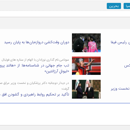
یا
بحرین
 رئیس فیفا
دوران وقت‌کشی دروازه‌بان‌ها به پایان رسید
سونامی نام گذاری نوزادان با الهام از ستاره های فوتبال
عکس
تب جام جهانی در شناسنامه‌ها: از «هالندِ پرو»
«لیونلِ آرژانتین»
در دیدار دوجانبه دکتر پزشکیان و نخست وزیر عراق ص
 نخست وزیر
گرفت؛
تأکید بر تحکیم روابط راهبردی و گشودن افق 
جدید همکاری