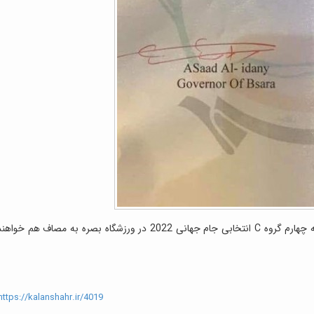
تیم‌های ملی فوتبال عراق و ایران روز 23 آبان در هفته چهارم گروه C انتخابی جام جهانی 2022 در ورزشگاه بصره به مصاف هم خواه
ttps://kalanshahr.ir/4019