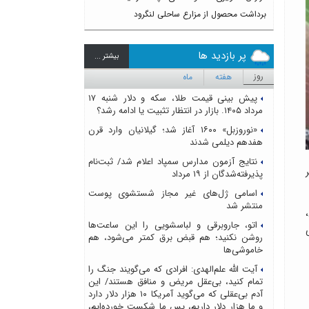
برداشت محصول از مزارع ساحلی لنگرود
پر بازدید ها
بيشتر ...
روز
هفته
ماه
پیش بینی قیمت طلا، سکه و دلار شنبه ۱۷
مرداد ۱۴۰۵. بازار در انتظار تثبیت یا ادامه رشد؟
«نوروزبل» ۱۶۰۰ آغاز شد؛ گیلانیان وارد قرن
هفدهم دیلمی شدند
نتایج آزمون مدارس سمپاد اعلام شد/ ثبت‌نام
ابی جام جهانی ۲۰۲۲ برابر
پذیرفته‌شدگان از ۱۹ مرداد
اسامی ژل‌های غیر مجاز شستشوی پوست
منتشر شد
اتو، جاروبرقی و لباسشویی را این ساعت‌ها
لی
روشن نکنید؛ هم قبض برق کمتر می‌شود، هم
خاموشی‌ها
آیت الله علم‌الهدی: افرادی که می‌گویند جنگ را
تمام کنید، بی‌عقل مریض و منافق هستند/ این
آدم بی‌عقلی که می‌گوید آمریکا ۱۰ هزار دلار دارد
و ما هزار دلار داریم، پس ما شکست خورده‌ایم،