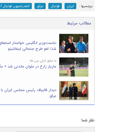
برچسب‎ها :
ایران
فوتبال
عراق
کنفدراسیون فوتبال آس
مطالب مرتبط
نخست‌وزیر انگلیس خواستار استعفای
شد/ لغو طرح جنجالی اینفانتینو
به عشق انزلی چی ها؛
مازیار زارع در ملوان ماندنی شد + 
دیدار قالیباف رئیس مجلس ایران با
عراق
نظر شما: