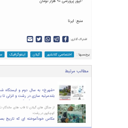
-کپور پرورشی ۹۰ هزار تومان
منبع: ایرنا
اشتراک گذاری:
برچسب‎ها :
اختصاصی کلانشهر
گیلان
اینفوگرافیک
سع
مطالب مرتبط
«شهرخ» به سال دوم و ایستگاه شش
بلندمرتبه سازی در رشت و انزلی تا بح
روایت های فرهنگی گیلان
از جنگل های گیلان تا قاب های ماندگار؛ 
کوچکپور در رشت؛
عکاس خودآموخته ای که تاریخ بصر
ساخت