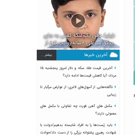
فیلم/ دفن یک لنگه کفش به جای
پیکر امیرعلی ۸ساله؛روایت تلخ از
سرنوشت دومین دانش آموز مدرسه
آخرین خبرها
بيشتر ...
میناب بعد از ماکان
آخرین قیمت طلا، سکه و دلار امروز پنجشنبه ۱۵
مرداد؛ آیا کاهش قیمت‌ها ادامه دارد؟
ناگفته‌هایی از آمپول‌های لاغری؛ از عوارض مرگبار تا
ود ۱۴ کیلو و
زیبایی
مکمل های آهن فورت چه تفاوتی با مکمل های
معمولی دارند؟
باید پُست‌ها را به افراد شایسته بدهیم/دولت با
شهادت رهبری پشتوانه بزرگی را از دست داد/حوادث