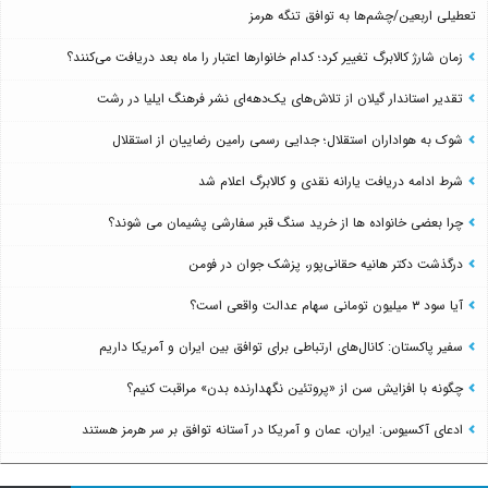
تعطیلی اربعین/چشم‌ها به توافق تنگه هرمز
زمان شارژ کالابرگ تغییر کرد؛ کدام خانوارها اعتبار را ماه بعد دریافت می‌کنند؟
تقدیر استاندار گیلان از تلاش‌های یک‌دهه‌ای نشر فرهنگ ایلیا در رشت
شوک به هواداران استقلال؛ جدایی رسمی رامین رضاییان از استقلال
شرط ادامه دریافت یارانه نقدی و کالابرگ اعلام شد
چرا بعضی خانواده ها از خرید سنگ قبر سفارشی پشیمان می شوند؟
درگذشت دکتر هانیه حقانی‌پور، پزشک جوان در فومن
آیا سود ۳ میلیون تومانی سهام عدالت واقعی است؟
سفیر پاکستان: کانال‌های ارتباطی برای توافق بین ایران و آمریکا داریم
چگونه با افزایش سن از «پروتئین نگهدارنده بدن» مراقبت کنیم؟
ادعای آکسیوس: ایران، عمان و آمریکا در آستانه توافق بر سر هرمز هستند