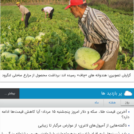
us
Next
گزارش تصویری؛ هندوانه های «چاف» رسیده اند؛ برداشت محصول از مزارع ساحلی لنگرود
پر بازدید ها
بيشتر ...
روز
هفته
ماه
آخرین قیمت طلا، سکه و دلار امروز پنجشنبه ۱۵ مرداد؛ آیا کاهش قیمت‌ها ادامه
دارد؟
ناگفته‌هایی از آمپول‌های لاغری؛ از عوارض مرگبار تا زیبایی
باید پُست‌ها را به افراد شایسته بدهیم/دولت با شهادت رهبری پشتوانه بزرگی را