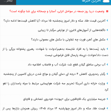
آخرین خبرها
بيشتر ...
وضعیت دریا روز جمعه در سواحل انزلی، آستارا و چمخاله برای شنا چگونه است؟
آخرین قیمت طلا، سکه و دلار امروز پنجشنبه ۱۵ مرداد؛ آیا کاهش قیمت‌ها ادامه دارد؟
ناگفته‌هایی از آمپول‌های لاغری؛ از عوارض مرگبار تا زیبایی
مکمل های آهن فورت چه تفاوتی با مکمل های معمولی دارند؟
باید پُست‌ها را به افراد شایسته بدهیم/دولت با شهادت رهبری پشتوانه بزرگی را از
دست داد/حوادث دی‌ماه پارسال قابل فراموشی نیست
آب برخی مناطق گیلان قطع شد؛ شرکت آب و فاضلاب اطلاعیه داد
رگبار، رعدوبرق، کاهش ۴ درجه ای دمای گیلان و مواج شدن دریای کاسپین از پنجشنبه
وزارت خزانه داری آمریکا تحریم سه شرکت هواپیمایی مرتبط با سپاه پاسداران را لغو
کرد
جریمه میلیاردی یک قاچاقچی برای «پیوند» خودروی تصادفی و قاچاق
قیمت طلا، سکه و دلار امروز چهارشنبه ۱۴ مرداد ۱۴۰۵؛ ریزش همزمان بازارها پس از