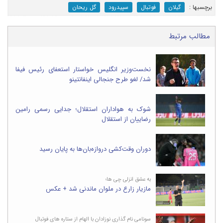
برچسب‎ها :
گیلان
فوتبال
سپیدرود
گل ریحان
مطالب مرتبط
نخست‌وزیر انگلیس خواستار استعفای رئیس فیفا
شد/ لغو طرح جنجالی اینفانتینو
شوک به هواداران استقلال؛ جدایی رسمی رامین
رضاییان از استقلال
دوران وقت‌کشی دروازه‌بان‌ها به پایان رسید
به عشق انزلی چی ها؛
مازیار زارع در ملوان ماندنی شد + عکس
سونامی نام گذاری نوزادان با الهام از ستاره های فوتبال