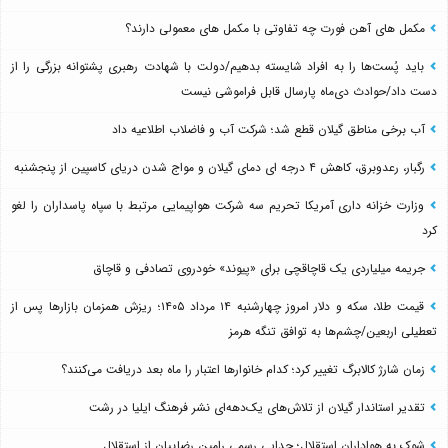
مکمل های آهن فورت چه تفاوتی با مکمل های معمولی دارند؟
باید پُست‌ها را به افراد شایسته بدهیم/دولت با شهادت رهبری پشتوانه بزرگی را از
دست داد/حوادث دی‌ماه پارسال قابل فراموشی نیست
آب برخی مناطق گیلان قطع شد؛ شرکت آب و فاضلاب اطلاعیه داد
رگبار، رعدوبرق، کاهش ۴ درجه ای دمای گیلان و مواج شدن دریای کاسپین از پنجشنبه
وزارت خزانه داری آمریکا تحریم سه شرکت هواپیمایی مرتبط با سپاه پاسداران را لغو
کرد
جریمه میلیاردی یک قاچاقچی برای «پیوند» خودروی تصادفی و قاچاق
قیمت طلا، سکه و دلار امروز چهارشنبه ۱۴ مرداد ۱۴۰۵؛ ریزش همزمان بازارها پس از
تعطیلی اربعین/چشم‌ها به توافق تنگه هرمز
زمان شارژ کالابرگ تغییر کرد؛ کدام خانوارها اعتبار را ماه بعد دریافت می‌کنند؟
تقدیر استاندار گیلان از تلاش‌های یک‌دهه‌ای نشر فرهنگ ایلیا در رشت
شوک به هواداران استقلال؛ جدایی رسمی رامین رضاییان از استقلال