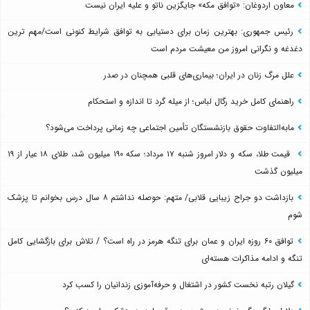
معاون اردوغان: «توافق مکه» جایگزین ناتو و علیه ایران نیست
رئیس جمهوری: بهترین زمان برای دستیابی به توافق شرایط کنونی است/مهم ترین
دغدغه و نگرانی امروز من معیشت مردم است
علل مرگ زنان در ایران؛ بیماری‌های قلبی همچنان در صدر
راهنمای کامل خرید رگال لباس؛ از میله گرد تا اندازه و استحکام
مابه‌التفاوت حقوق بازنشستگان تأمین اجتماعی چه زمانی پرداخت می‌شود؟
قیمت طلا، سکه و دلار امروز شنبه ۱۷ مرداد؛ سکه ۱۹۰ میلیون شد، طلای ۱۸ عیار از ۱۹
میلیون گذشت
بازداشت دو جراح زیبایی قلابی/ متهم: حوصله نداشتم ۸ سال درس بخوانم تا پزشک
شوم
توافق ۶۰ روزه ایران و عمان برای تنگه هرمز در راه است؟ / تلاش برای بازگشایی کامل
تنگه و ادامه مذاکرات هسته‌ای
گیلان رتبه نخست کشور در اشتغال و حرفه‌آموزی زندانیان را کسب کرد