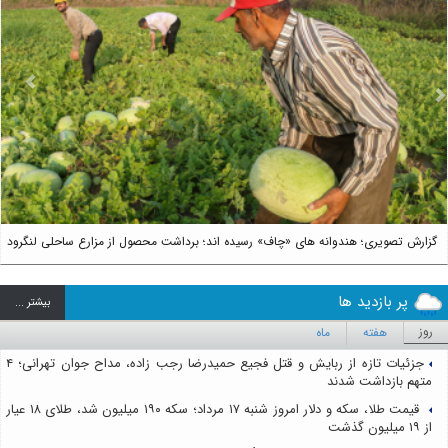
us
Next
گزارش تصویری؛ هندوانه های «چاف» رسیده اند؛ برداشت محصول از مزارع ساحلی لنگرود
پر بازدید ها
بيشتر ...
روز
هفته
ماه
جزئیات تازه از ربایش و قتل فجیع حمیدرضا رجب زاده، مداح جوان تهرانی؛ ۴
متهم بازداشت شدند
قیمت طلا، سکه و دلار امروز شنبه ۱۷ مرداد؛ سکه ۱۹۰ میلیون شد، طلای ۱۸ عیار
از ۱۹ میلیون گذشت