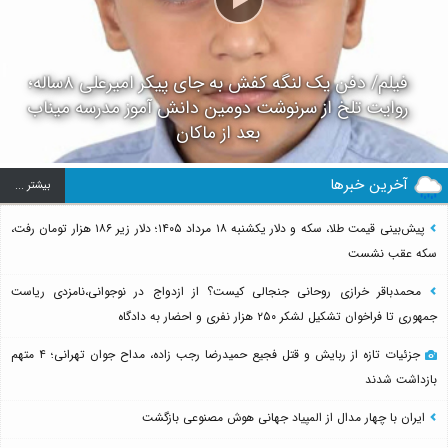
فیلم/ دفن یک لنگه کفش به جای پیکر امیرعلی ۸ساله؛
روایت تلخ از سرنوشت دومین دانش آموز مدرسه میناب
بعد از ماکان
آخرین خبرها
بيشتر ...
پیش‌بینی قیمت طلا، سکه و دلار یکشنبه ۱۸ مرداد ۱۴۰۵؛ دلار زیر ۱۸۶ هزار تومان رفت،
سکه عقب نشست
محمدباقر خرازی روحانی جنجالی کیست؟ از ازدواج در نوجوانی،نامزدی ریاست
جمهوری تا فراخوان تشکیل لشکر ۲۵۰ هزار نفری و احضار به دادگاه
جزئیات تازه از ربایش و قتل فجیع حمیدرضا رجب زاده، مداح جوان تهرانی؛ ۴ متهم
بازداشت شدند
ایران با چهار مدال از المپیاد جهانی هوش مصنوعی بازگشت