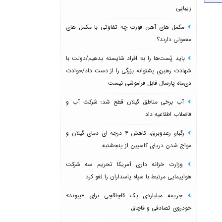
زیبایی
مکمل های آهن فورت چه تفاوتی با مکمل های
معمولی دارند؟
باید پُست‌ها را به افراد شایسته بدهیم/دولت با
شهادت رهبری پشتوانه بزرگی را از دست داد/حوادث
دی‌ماه پارسال قابل فراموشی نیست
آب برخی مناطق گیلان قطع شد؛ شرکت آب و
فاضلاب اطلاعیه داد
رگبار، رعدوبرق، کاهش ۴ درجه ای دمای گیلان و
مواج شدن دریای کاسپین از پنجشنبه
وزارت خزانه داری آمریکا تحریم سه شرکت
هواپیمایی مرتبط با سپاه پاسداران را لغو کرد
جریمه میلیاردی یک قاچاقچی برای «پیوند»
خودروی تصادفی و قاچاق