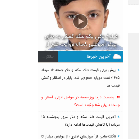
فیلم/ دفن یک لنگه کفش به جای
پیکر امیرعلی ۸ساله؛روایت تلخ از
سرنوشت دومین دانش آموز مدرسه
آخرین خبرها
بيشتر ...
میناب بعد از ماکان
پیش بینی قیمت طلا، سکه و دلار جمعه ۱۶ مرداد
۱۴۰۵؛ نفت دوباره صعودی شد، بازار در انتظار واکنش
قیمت ها
وضعیت دریا روز جمعه در سواحل انزلی، آستارا و
چمخاله برای شنا چگونه است؟
آخرین قیمت طلا، سکه و دلار امروز پنجشنبه ۱۵
مرداد؛ آیا کاهش قیمت‌ها ادامه دارد؟
ناگفته‌هایی از آمپول‌های لاغری؛ از عوارض مرگبار تا