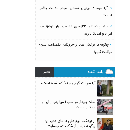
آیا سود ۳ میلیون تومانی سهام عدالت واقعی
است؟
سفیر پاکستان: کانال‌های ارتباطی برای توافق بین
ایران و آمریکا داریم
چگونه با افزایش سن از «پروتئین نگهدارنده بدن»
مراقبت کنیم؟
یادداشت
بيشتر ...
آیا سرعت گرانی واقعاً کم شده است؟
صلح پایدار در غرب آسیا بدون ایران
ممکن نیست
از نیمکت تیم ملی تا اتاق مدیران؛
چگونه ترس از شکست، جسارت...