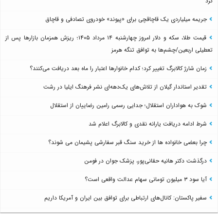
کرد
جریمه میلیاردی یک قاچاقچی برای «پیوند» خودروی تصادفی و قاچاق
قیمت طلا، سکه و دلار امروز چهارشنبه ۱۴ مرداد ۱۴۰۵؛ ریزش همزمان بازارها پس از
تعطیلی اربعین/چشم‌ها به توافق تنگه هرمز
زمان شارژ کالابرگ تغییر کرد؛ کدام خانوارها اعتبار را ماه بعد دریافت می‌کنند؟
تقدیر استاندار گیلان از تلاش‌های یک‌دهه‌ای نشر فرهنگ ایلیا در رشت
شوک به هواداران استقلال؛ جدایی رسمی رامین رضاییان از استقلال
شرط ادامه دریافت یارانه نقدی و کالابرگ اعلام شد
چرا بعضی خانواده ها از خرید سنگ قبر سفارشی پشیمان می شوند؟
درگذشت دکتر هانیه حقانی‌پور، پزشک جوان در فومن
آیا سود ۳ میلیون تومانی سهام عدالت واقعی است؟
سفیر پاکستان: کانال‌های ارتباطی برای توافق بین ایران و آمریکا داریم