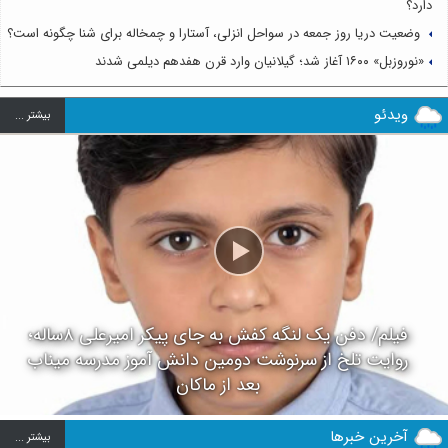
دارد؟
وضعیت دریا روز جمعه در سواحل انزلی، آستارا و چمخاله برای شنا چگونه است؟
«نوروزبل» ۱۶۰۰ آغاز شد؛ گیلانیان وارد قرن هفدهم دیلمی شدند
ویدئو
بيشتر ...
فیلم/ دفن یک لنگه کفش به جای پیکر امیرعلی ۸ساله؛
روایت تلخ از سرنوشت دومین دانش آموز مدرسه میناب
بعد از ماکان
آخرین خبرها
بيشتر ...