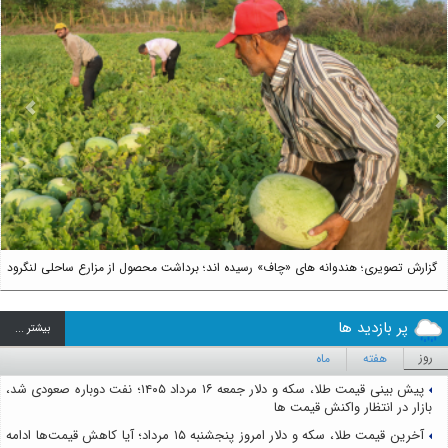
us
Next
گزارش تصویری؛ هندوانه های «چاف» رسیده اند؛ برداشت محصول از مزارع ساحلی لنگرود
پر بازدید ها
بيشتر ...
روز
هفته
ماه
پیش بینی قیمت طلا، سکه و دلار جمعه ۱۶ مرداد ۱۴۰۵؛ نفت دوباره صعودی شد،
بازار در انتظار واکنش قیمت ها
آخرین قیمت طلا، سکه و دلار امروز پنجشنبه ۱۵ مرداد؛ آیا کاهش قیمت‌ها ادامه