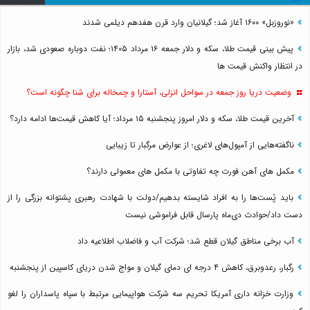
«نوروزبل» ۱۶۰۰ آغاز شد؛ گیلانیان وارد قرن هفدهم دیلمی شدند
پیش بینی قیمت طلا، سکه و دلار جمعه ۱۶ مرداد ۱۴۰۵؛ نفت دوباره صعودی شد، بازار
در انتظار واکنش قیمت ها
وضعیت دریا روز جمعه در سواحل انزلی، آستارا و چمخاله برای شنا چگونه است؟
آخرین قیمت طلا، سکه و دلار امروز پنجشنبه ۱۵ مرداد؛ آیا کاهش قیمت‌ها ادامه دارد؟
ناگفته‌هایی از آمپول‌های لاغری؛ از عوارض مرگبار تا زیبایی
مکمل های آهن فورت چه تفاوتی با مکمل های معمولی دارند؟
باید پُست‌ها را به افراد شایسته بدهیم/دولت با شهادت رهبری پشتوانه بزرگی را از
دست داد/حوادث دی‌ماه پارسال قابل فراموشی نیست
آب برخی مناطق گیلان قطع شد؛ شرکت آب و فاضلاب اطلاعیه داد
رگبار، رعدوبرق، کاهش ۴ درجه ای دمای گیلان و مواج شدن دریای کاسپین از پنجشنبه
وزارت خزانه داری آمریکا تحریم سه شرکت هواپیمایی مرتبط با سپاه پاسداران را لغو