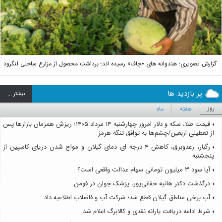
گزارش تصویری؛ هندوانه های «چاف» رسیده اند؛ برداشت محصول از مزارع ساحلی لنگرود
پر بازدید ها
بيشتر ...
روز
هفته
ماه
قیمت طلا، سکه و دلار امروز چهارشنبه ۱۴ مرداد ۱۴۰۵؛ ریزش همزمان بازارها پس
از تعطیلی اربعین/چشم‌ها به توافق تنگه هرمز
رگبار، رعدوبرق، کاهش ۴ درجه ای دمای گیلان و مواج شدن دریای کاسپین از
پنجشنبه
آیا سود ۳ میلیون تومانی سهام عدالت واقعی است؟
درگذشت دکتر هانیه حقانی‌پور، پزشک جوان در فومن
آب برخی مناطق گیلان قطع شد؛ شرکت آب و فاضلاب اطلاعیه داد
شرط ادامه دریافت یارانه نقدی و کالابرگ اعلام شد