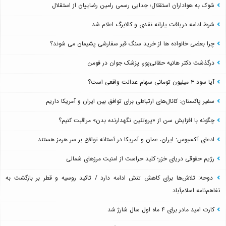
شوک به هواداران استقلال؛ جدایی رسمی رامین رضاییان از استقلال
شرط ادامه دریافت یارانه نقدی و کالابرگ اعلام شد
چرا بعضی خانواده ها از خرید سنگ قبر سفارشی پشیمان می شوند؟
درگذشت دکتر هانیه حقانی‌پور، پزشک جوان در فومن
آیا سود ۳ میلیون تومانی سهام عدالت واقعی است؟
سفیر پاکستان: کانال‌های ارتباطی برای توافق بین ایران و آمریکا داریم
چگونه با افزایش سن از «پروتئین نگهدارنده بدن» مراقبت کنیم؟
ادعای آکسیوس: ایران، عمان و آمریکا در آستانه توافق بر سر هرمز هستند
رژیم حقوقی دریای خزر؛ کلید حراست از امنیت مرزهای شمالی
دوحه: تلاش‌ها برای کاهش تنش ادامه دارد / تاکید روسیه و قطر بر بازگشت به
تفاهم‌نامه اسلام‌آباد
کارت امید مادر برای ۴ ماه اول سال شارژ شد