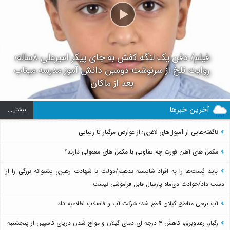
فیلم/ دفن یک لنگه کفش به جای پیکر امیرعلی ۸ساله؛
روایت تلخ از سرنوشت دومین دانش آموز مدرسه میناب
بعد از ماکان
آخرین خبرها
بيشتر ...
ناگفته‌هایی از آمپول‌های لاغری؛ از عوارض مرگبار تا زیبایی
مکمل های آهن فورت چه تفاوتی با مکمل های معمولی دارند؟
باید پُست‌ها را به افراد شایسته بدهیم/دولت با شهادت رهبری پشتوانه بزرگی را از
دست داد/حوادث دی‌ماه پارسال قابل فراموشی نیست
آب برخی مناطق گیلان قطع شد؛ شرکت آب و فاضلاب اطلاعیه داد
رگبار، رعدوبرق، کاهش ۴ درجه ای دمای گیلان و مواج شدن دریای کاسپین از پنجشنبه