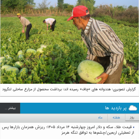
us
Next
گزارش تصویری؛ هندوانه های «چاف» رسیده اند؛ برداشت محصول از مزارع ساحلی لنگرود
پر بازدید ها
بيشتر ...
روز
هفته
ماه
قیمت طلا، سکه و دلار امروز چهارشنبه ۱۴ مرداد ۱۴۰۵؛ ریزش همزمان بازارها پس
از تعطیلی اربعین/چشم‌ها به توافق تنگه هرمز