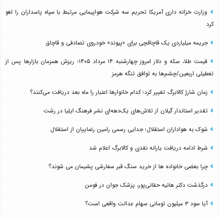
وزارت خزانه داری آمریکا تحریم سه شرکت هواپیمایی مرتبط با سپاه پاسداران را لغو
کرد
جریمه میلیاردی یک قاچاقچی برای «پیوند» خودروی تصادفی و قاچاق
قیمت طلا، سکه و دلار امروز چهارشنبه ۱۴ مرداد ۱۴۰۵؛ ریزش همزمان بازارها پس از
تعطیلی اربعین/چشم‌ها به توافق تنگه هرمز
زمان شارژ کالابرگ تغییر کرد؛ کدام خانوارها اعتبار را ماه بعد دریافت می‌کنند؟
تقدیر استاندار گیلان از تلاش‌های یک‌دهه‌ای نشر فرهنگ ایلیا در رشت
شوک به هواداران استقلال؛ جدایی رسمی رامین رضاییان از استقلال
شرط ادامه دریافت یارانه نقدی و کالابرگ اعلام شد
چرا بعضی خانواده ها از خرید سنگ قبر سفارشی پشیمان می شوند؟
درگذشت دکتر هانیه حقانی‌پور، پزشک جوان در فومن
آیا سود ۳ میلیون تومانی سهام عدالت واقعی است؟