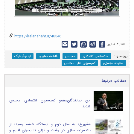
https://kalanshahr.ir/46546
اشتراک گذاری:
برچسب‎ها :
اختصاصی کلانشهر
مجلس
فاطمه صابری
اینفوگرافیک
سعیده موسوی
کمیسیون های مجلس
مطالب مرتبط
این نمایندگان،عضو کمیسیون اقتصادی مجلس
شدند
«شهرخ» به سال دوم و ایستگاه ششم رسید؛ از
بلندمرتبه سازی در رشت و انزلی تا بحران اقلیم و