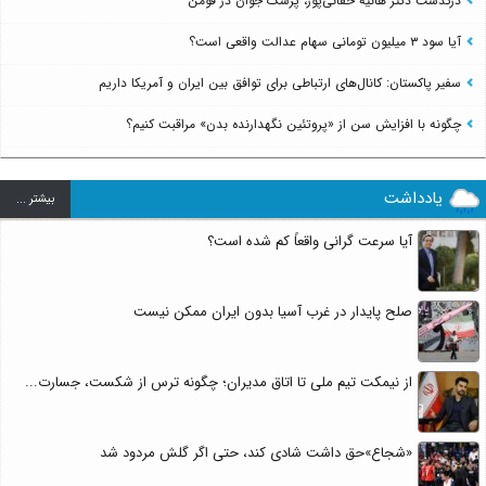
درگذشت دکتر هانیه حقانی‌پور، پزشک جوان در فومن
آیا سود ۳ میلیون تومانی سهام عدالت واقعی است؟
سفیر پاکستان: کانال‌های ارتباطی برای توافق بین ایران و آمریکا داریم
چگونه با افزایش سن از «پروتئین نگهدارنده بدن» مراقبت کنیم؟
یادداشت
بيشتر ...
آیا سرعت گرانی واقعاً کم شده است؟
صلح پایدار در غرب آسیا بدون ایران ممکن نیست
از نیمکت تیم ملی تا اتاق مدیران؛ چگونه ترس از شکست، جسارت...
«شجاع»حق داشت شادی کند، حتی اگر گلش مردود شد