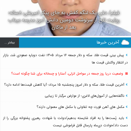
فیلم/ دفن یک لنگه کفش به جای پیکر امیرعلی ۸ساله؛
روایت تلخ از سرنوشت دومین دانش آموز مدرسه میناب
بعد از ماکان
آخرین خبرها
بيشتر ...
پیش بینی قیمت طلا، سکه و دلار جمعه ۱۶ مرداد ۱۴۰۵؛ نفت دوباره صعودی شد، بازار
در انتظار واکنش قیمت ها
وضعیت دریا روز جمعه در سواحل انزلی، آستارا و چمخاله برای شنا چگونه است؟
آخرین قیمت طلا، سکه و دلار امروز پنجشنبه ۱۵ مرداد؛ آیا کاهش قیمت‌ها ادامه دارد؟
ناگفته‌هایی از آمپول‌های لاغری؛ از عوارض مرگبار تا زیبایی
مکمل های آهن فورت چه تفاوتی با مکمل های معمولی دارند؟
باید پُست‌ها را به افراد شایسته بدهیم/دولت با شهادت رهبری پشتوانه بزرگی را از
دست داد/حوادث دی‌ماه پارسال قابل فراموشی نیست