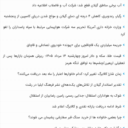
آب برخی مناطق گیلان قطع شد؛ شرکت آب و فاضلاب اطلاعیه داد
رگبار، رعدوبرق، کاهش ۴ درجه ای دمای گیلان و مواج شدن دریای کاسپین از پنجشنبه
وزارت خزانه داری آمریکا تحریم سه شرکت هواپیمایی مرتبط با سپاه پاسداران را لغو
کرد
جریمه میلیاردی یک قاچاقچی برای «پیوند» خودروی تصادفی و قاچاق
قیمت طلا، سکه و دلار امروز چهارشنبه ۱۴ مرداد ۱۴۰۵؛ ریزش همزمان بازارها پس از
تعطیلی اربعین/چشم‌ها به توافق تنگه هرمز
زمان شارژ کالابرگ تغییر کرد؛ کدام خانوارها اعتبار را ماه بعد دریافت می‌کنند؟
تقدیر استاندار گیلان از تلاش‌های یک‌دهه‌ای نشر فرهنگ ایلیا در رشت
شوک به هواداران استقلال؛ جدایی رسمی رامین رضاییان از استقلال
شرط ادامه دریافت یارانه نقدی و کالابرگ اعلام شد
چرا بعضی خانواده ها از خرید سنگ قبر سفارشی پشیمان می شوند؟