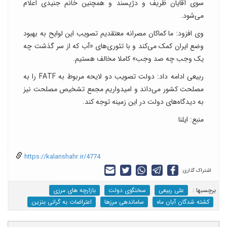
سوی آقایان ظریف و دژپسند و همچنین خانم جنیدی اعلام
می‌شود.
وی افزود: ما کماکان مصرانه معتقدیم تصویب این لوایح به بهبود
وضع ایران کمک می‌کند و با تئوری‌های «آب که از سر گذشت چه
یک وجب چه صد وجب» کاملا مخالف هستیم.
ربیعی ادامه داد: دولت تصویب دو لایحه مربوط به FATF را به
مصلحت کشور می‌داند و امیدواریم مجمع تشخیص مصلحت نیز
به دیدگاه‌های دولت در این زمینه توجه کند.
منبع: ایلنا
https://kalanshahr.ir/4774
اشتراک گذاری:
برچسب‎ها :
علی ربیعی
سخنگوی دولت
بازارچه های مرزی
کشته شدگان آبان ماه
ساماندهی مرزها
اعتراضات به گرانی بنزین