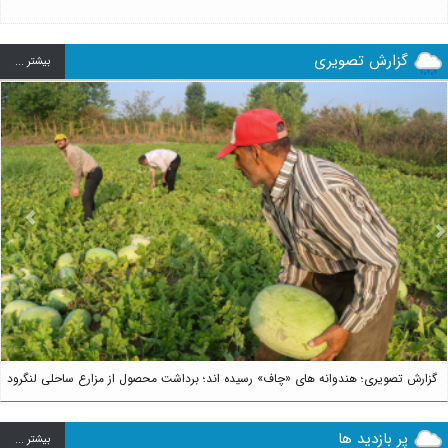
گزارش تصویری
بيشتر ...
us
Next
گزارش تصویری؛ هندوانه های «چاف» رسیده اند؛ برداشت محصول از مزارع ساحلی لنگرود
پر بازدید ها
بيشتر ...