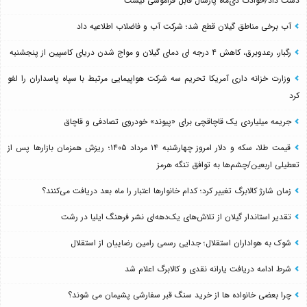
دست داد/حوادث دی‌ماه پارسال قابل فراموشی نیست
آب برخی مناطق گیلان قطع شد؛ شرکت آب و فاضلاب اطلاعیه داد
رگبار، رعدوبرق، کاهش ۴ درجه ای دمای گیلان و مواج شدن دریای کاسپین از پنجشنبه
وزارت خزانه داری آمریکا تحریم سه شرکت هواپیمایی مرتبط با سپاه پاسداران را لغو
کرد
جریمه میلیاردی یک قاچاقچی برای «پیوند» خودروی تصادفی و قاچاق
قیمت طلا، سکه و دلار امروز چهارشنبه ۱۴ مرداد ۱۴۰۵؛ ریزش همزمان بازارها پس از
تعطیلی اربعین/چشم‌ها به توافق تنگه هرمز
زمان شارژ کالابرگ تغییر کرد؛ کدام خانوارها اعتبار را ماه بعد دریافت می‌کنند؟
تقدیر استاندار گیلان از تلاش‌های یک‌دهه‌ای نشر فرهنگ ایلیا در رشت
شوک به هواداران استقلال؛ جدایی رسمی رامین رضاییان از استقلال
شرط ادامه دریافت یارانه نقدی و کالابرگ اعلام شد
چرا بعضی خانواده ها از خرید سنگ قبر سفارشی پشیمان می شوند؟