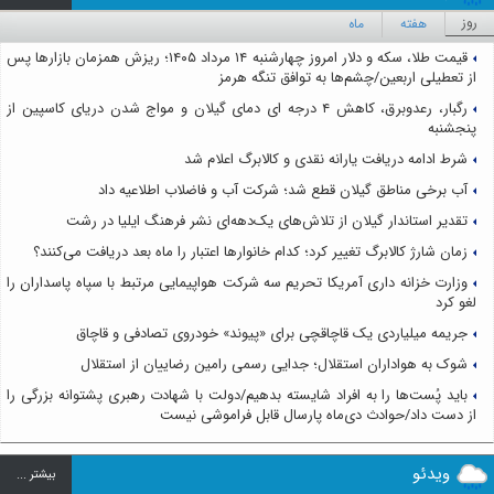
روز
هفته
ماه
قیمت طلا، سکه و دلار امروز چهارشنبه ۱۴ مرداد ۱۴۰۵؛ ریزش همزمان بازارها پس
از تعطیلی اربعین/چشم‌ها به توافق تنگه هرمز
رگبار، رعدوبرق، کاهش ۴ درجه ای دمای گیلان و مواج شدن دریای کاسپین از
پنجشنبه
شرط ادامه دریافت یارانه نقدی و کالابرگ اعلام شد
آب برخی مناطق گیلان قطع شد؛ شرکت آب و فاضلاب اطلاعیه داد
تقدیر استاندار گیلان از تلاش‌های یک‌دهه‌ای نشر فرهنگ ایلیا در رشت
زمان شارژ کالابرگ تغییر کرد؛ کدام خانوارها اعتبار را ماه بعد دریافت می‌کنند؟
وزارت خزانه داری آمریکا تحریم سه شرکت هواپیمایی مرتبط با سپاه پاسداران را
لغو کرد
جریمه میلیاردی یک قاچاقچی برای «پیوند» خودروی تصادفی و قاچاق
شوک به هواداران استقلال؛ جدایی رسمی رامین رضاییان از استقلال
باید پُست‌ها را به افراد شایسته بدهیم/دولت با شهادت رهبری پشتوانه بزرگی را
از دست داد/حوادث دی‌ماه پارسال قابل فراموشی نیست
ویدئو
بيشتر ...