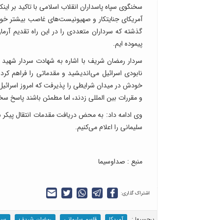
سخنگوی سپاه پاسداران انقلاب اسلامی با تاکید بر اینک
آمریکای جنایتکار و صهیونیست‌های غاصب بیشتر خواهد
گذشته که سرداران متعددی را در این راه تقدیم آرما
پیموده ایم.
سردار رمضان شریف با اشاره به شهادت سردار شهید ت
نابودی اسرائیل می‌اندیشید و مقدماتی را فراهم کرد
خودش در میدان شرایطی را پذیرفت که امروز اسرائیل
و مقررات بین المللی زدند، اما مطمئن باشند پاسخ سخ
وی ادامه داد: به محض دریافت مقدمات انتقال پیکر ش
سلیمانی را اعلام می‌کنیم.
منبع : صداوسیما
اشتراک گذاری:
برچسب‎ها :
آمریکا
قاسم سلیمانی
رمضان شریف
سپا