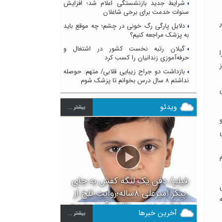
شرایط جدید بازنشستگی اعلام شد؛ افزایش
سنوات خدمت برای برخی شاغلان
دلایل پارگی رگ خونی در چشم؛ چه موقع باید
به پزشک مراجعه کنیم؟
گیلان رتبه نخست کشور در اشتغال و
حرفه‌آموزی زندانیان را کسب کرد
بازداشت دو جراح زیبایی قلابی/ متهم: حوصله
نداشتم ۸ سال درس بخوانم تا پزشک شوم
ویدئو
بيشتر ...
فیلم/ دفن یک لنگه کفش به جای
پیکر امیرعلی ۸ساله؛روایت تلخ از
سرنوشت دومین دانش آموز مدرسه
آخرین خبرها
بيشتر ...
میناب بعد از ماکان